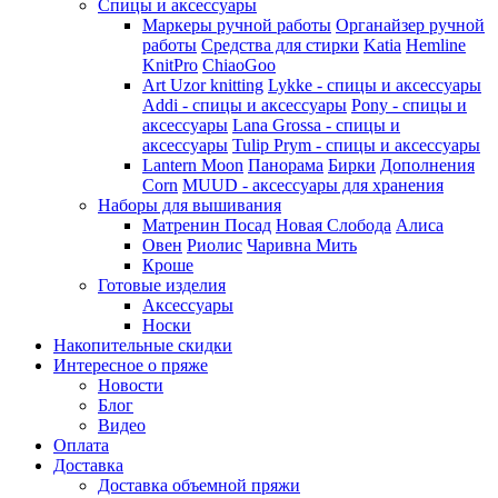
Спицы и аксессуары
Маркеры ручной работы
Органайзер ручной
работы
Средства для стирки
Katia
Hemline
KnitPro
ChiaoGoo
Art Uzor knitting
Lykke - спицы и аксессуары
Addi - спицы и аксессуары
Pony - спицы и
аксессуары
Lana Grossa - спицы и
аксессуары
Tulip
Prym - спицы и аксессуары
Lantern Moon
Панорама
Бирки
Дополнения
Corn
MUUD - аксессуары для хранения
Наборы для вышивания
Матренин Посад
Новая Слобода
Алиса
Овен
Риолис
Чаривна Мить
Кроше
Готовые изделия
Аксессуары
Носки
Накопительные скидки
Интересное о пряже
Новости
Блог
Видео
Оплата
Доставка
Доставка объемной пряжи