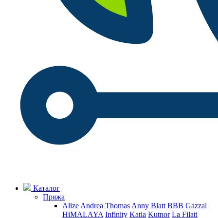
Каталог
Пряжа
Alize
Andrea Thomas
Anny Blatt
BBB
Gazzal
HiMALAYA
Infinity
Katia
Kutnor
La Filati