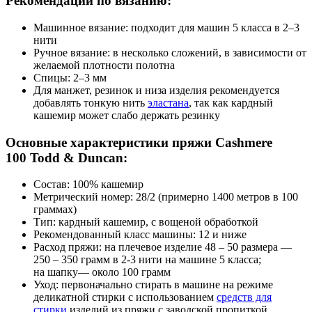
Рекомендации по вязанию:
Машинное вязание: подходит для машин 5 класса в 2–3
нити
Ручное вязание: в несколько сложений, в зависимости от
желаемой плотности полотна
Спицы: 2–3 мм
Для манжет, резинок и низа изделия рекомендуется
добавлять тонкую нить
эластана
, так как кардный
кашемир может слабо держать резинку
Основные характеристики пряжи Cashmere
100 Todd & Duncan:
Состав: 100% кашемир
Метрический номер: 28/2 (примерно 1400 метров в 100
граммах)
Тип: кардный кашемир, с вощеной обработкой
Рекомендованный класс машины: 12 и ниже
Расход пряжи: на плечевое изделие 48 – 50 размера —
250 – 350 грамм в 2-3 нити на машине 5 класса;
на шапку— около 100 грамм
Уход: первоначально стирать в машине на режиме
деликатной стирки с использованием
средств для
стирки
изделий из пряжи с заводской пропиткой