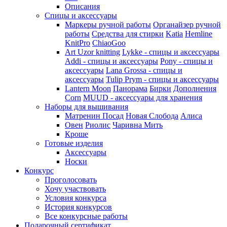
Описания
Спицы и аксессуары
Маркеры ручной работы
Органайзер ручной
работы
Средства для стирки
Katia
Hemline
KnitPro
ChiaoGoo
Art Uzor knitting
Lykke - спицы и аксессуары
Addi - спицы и аксессуары
Pony - спицы и
аксессуары
Lana Grossa - спицы и
аксессуары
Tulip
Prym - спицы и аксессуары
Lantern Moon
Панорама
Бирки
Дополнения
Corn
MUUD - аксессуары для хранения
Наборы для вышивания
Матренин Посад
Новая Слобода
Алиса
Овен
Риолис
Чаривна Мить
Кроше
Готовые изделия
Аксессуары
Носки
Конкурс
Проголосовать
Хочу участвовать
Условия конкурса
История конкурсов
Все конкурсные работы
Подарочный сертификат