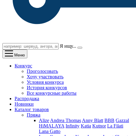
Я ищу...
Меню
Конкурс
Проголосовать
Хочу участвовать
Условия конкурса
История конкурсов
Все конкурсные работы
Распродажа
Новинки
Каталог товаров
Пряжа
Alize
Andrea Thomas
Anny Blatt
BBB
Gazzal
HiMALAYA
Infinity
Katia
Kutnor
La Filati
Lana Gatto