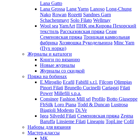
Lana Gatto
Lana Grossa
Lang Yarns
Lanoso
Long-Chung
Nako
Rowan
Rozetti
Sandnes Garn
Schachenmayr
Solo Filato
Wellmay
Wool sea
YarnArt
ПНК им.Кирова
Пехорский
текстиль
Рассказовская пряжа
Сеам
Семеновская пряжа
Троицкая камвольная
фабрика
Хозяюшка Рукодельница
Minc Yarn
(Пух норки)
Журналы и каталоги
Книги по вязанию
Новые журналы
Журналы со скидкой
Пряжа на бобинах
E.Miroglio
Ecafil
Fabifil s.r.l.
Filcom
Olimpias
Pinori Filati
Brunello Cucinelli
Cariaggi
Filati
Power
Millefili s.p.a.
Consinee
Fashion Mill srl
Profilo
Botto Giuseppe
FbSilk
Loro Piana
Todd & Duncan
Lustrosa
Biagioli Modesto
Di.Ve
Igea
Silvedd Filati
Семеновская пряжа
Zegna
Baruffa
Linsieme Filati
Lineapiu
TopLine
Cofil
Наборы для вязания
Мастер-классы
МК