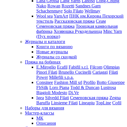
Lana Grossa
Lang Yarns
Lanoso
Long-Chung
Nako
Rowan
Rozetti
Sandnes Garn
Schachenmayr
Solo Filato
Wellmay
Wool sea
YarnArt
ПНК им.Кирова
Пехорский
текстиль
Рассказовская пряжа
Сеам
Семеновская пряжа
Троицкая камвольная
фабрика
Хозяюшка Рукодельница
Minc Yarn
(Пух норки)
Журналы и каталоги
Книги по вязанию
Новые журналы
Журналы со скидкой
Пряжа на бобинах
E.Miroglio
Ecafil
Fabifil s.r.l.
Filcom
Olimpias
Pinori Filati
Brunello Cucinelli
Cariaggi
Filati
Power
Millefili s.p.a.
Consinee
Fashion Mill srl
Profilo
Botto Giuseppe
FbSilk
Loro Piana
Todd & Duncan
Lustrosa
Biagioli Modesto
Di.Ve
Igea
Silvedd Filati
Семеновская пряжа
Zegna
Baruffa
Linsieme Filati
Lineapiu
TopLine
Cofil
Наборы для вязания
Мастер-классы
МК
Описания