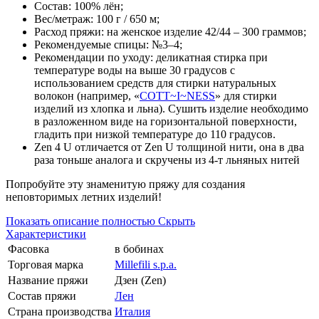
Состав: 100% лён;
Вес/метраж: 100 г / 650 м;
Расход пряжи: на женское изделие 42/44 – 300 граммов;
Рекомендуемые спицы: №3–4;
Рекомендации по уходу: деликатная стирка при
температуре воды на выше 30 градусов с
использованием средств для стирки натуральных
волокон (например, «
COTT~I~NESS
» для стирки
изделий из хлопка и льна). Сушить изделие необходимо
в разложенном виде на горизонтальной поверхности,
гладить при низкой температуре до 110 градусов.
Zen 4 U отличается от Zen U толщиной нити, она в два
раза тоньш
е аналога и скручены из 4-т льняных нитей
Попробуйте эту знаменитую пряжу для создания
неповторимых летних изделий!
Показать описание полностью
Скрыть
Характеристики
Фасовка
в бобинах
Торговая марка
Millefili s.p.a.
Название пряжи
Дзен (Zen)
Состав пряжи
Лен
Страна производства
Италия