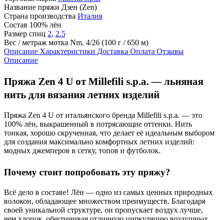
Название пряжи
Дзен (Zen)
Страна производства
Италия
Состав
100% лён
Размер спиц
2
,
2.5
Вес / метраж мотка
Nm. 4/26 (100 г / 650 м)
Описание
Характеристики
Доставка
Оплата
Отзывы
Описание
Пряжа Zen 4 U от Millefili s.p.a. — льняная
нить для вязания летних изделий
Пряжа Zen 4 U от итальянского бренда Millefili s.p.a. — это
100% лён, выкрашенный в потрясающие оттенки. Нить
тонкая, хорошо скрученная, что делает её идеальным выбором
для создания максимально комфортных летних изделий:
модных джемперов в сетку, топов и футболок.
Почему стоит попробовать эту пряжу?
Всё дело в составе! Лён — одно из самых ценных природных
волокон, обладающее множеством преимуществ. Благодаря
своей уникальной структуре, он пропускает воздух лучше,
чем хлопок, обеспечивая отличную циркуляцию воздушных