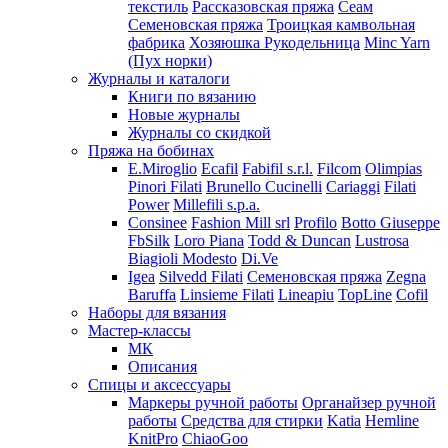
текстиль
Рассказовская пряжа
Сеам
Семеновская пряжа
Троицкая камвольная
фабрика
Хозяюшка Рукодельница
Minc Yarn
(Пух норки)
Журналы и каталоги
Книги по вязанию
Новые журналы
Журналы со скидкой
Пряжа на бобинах
E.Miroglio
Ecafil
Fabifil s.r.l.
Filcom
Olimpias
Pinori Filati
Brunello Cucinelli
Cariaggi
Filati
Power
Millefili s.p.a.
Consinee
Fashion Mill srl
Profilo
Botto Giuseppe
FbSilk
Loro Piana
Todd & Duncan
Lustrosa
Biagioli Modesto
Di.Ve
Igea
Silvedd Filati
Семеновская пряжа
Zegna
Baruffa
Linsieme Filati
Lineapiu
TopLine
Cofil
Наборы для вязания
Мастер-классы
МК
Описания
Спицы и аксессуары
Маркеры ручной работы
Органайзер ручной
работы
Средства для стирки
Katia
Hemline
KnitPro
ChiaoGoo