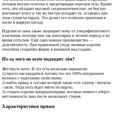
потоков внутри полотна и предотвращая перегрев тела. Кроме
того, лён обладает высокой гигроскопичностью: он быстро
впитывает влагу и так же быстро испаряет её, оставаясь при
этом сухим на ощупь. Это делает его особенно приятным в
носке в жаркую погоду.
Изделия из льна также защищают кожу от ультрафиолетового
излучения, поэтому они так популярны в летний период и во
время отпусков. Ещё одно важное преимущество —
долговечность. При правильном уходе льняные изделия
способны сохранять форму и внешний вид годами.
Из-за чего не всем подходит лён?
Жесткость нити. И тут есть несколько вариантов:
1) просто наслаждаться, потому что это 100% натуральное
волокно с чудесными свойствами;
2) найти пряжу, в составе которой также есть хлопок / вискоза
/ шёлк, тогда нить будет мягче на ощупь;
3) стирать изделие кондиционерами, которые немного уберут
жестковатость льна после нескольких стирок.
Характеристики пряжи