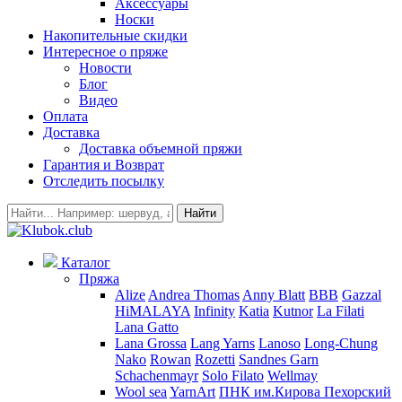
Аксессуары
Носки
Накопительные скидки
Интересное о пряже
Новости
Блог
Видео
Оплата
Доставка
Доставка объемной пряжи
Гарантия и Возврат
Отследить посылку
Найти
Каталог
Пряжа
Alize
Andrea Thomas
Anny Blatt
BBB
Gazzal
HiMALAYA
Infinity
Katia
Kutnor
La Filati
Lana Gatto
Lana Grossa
Lang Yarns
Lanoso
Long-Chung
Nako
Rowan
Rozetti
Sandnes Garn
Schachenmayr
Solo Filato
Wellmay
Wool sea
YarnArt
ПНК им.Кирова
Пехорский