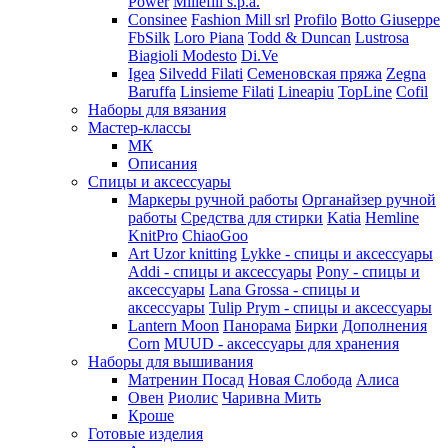
Power
Millefili s.p.a.
Consinee
Fashion Mill srl
Profilo
Botto Giuseppe
FbSilk
Loro Piana
Todd & Duncan
Lustrosa
Biagioli Modesto
Di.Ve
Igea
Silvedd Filati
Семеновская пряжа
Zegna
Baruffa
Linsieme Filati
Lineapiu
TopLine
Cofil
Наборы для вязания
Мастер-классы
МК
Описания
Спицы и аксессуары
Маркеры ручной работы
Органайзер ручной
работы
Средства для стирки
Katia
Hemline
KnitPro
ChiaoGoo
Art Uzor knitting
Lykke - спицы и аксессуары
Addi - спицы и аксессуары
Pony - спицы и
аксессуары
Lana Grossa - спицы и
аксессуары
Tulip
Prym - спицы и аксессуары
Lantern Moon
Панорама
Бирки
Дополнения
Corn
MUUD - аксессуары для хранения
Наборы для вышивания
Матренин Посад
Новая Слобода
Алиса
Овен
Риолис
Чаривна Мить
Кроше
Готовые изделия