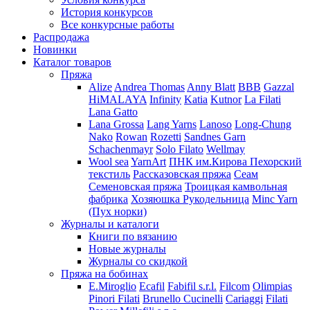
История конкурсов
Все конкурсные работы
Распродажа
Новинки
Каталог товаров
Пряжа
Alize
Andrea Thomas
Anny Blatt
BBB
Gazzal
HiMALAYA
Infinity
Katia
Kutnor
La Filati
Lana Gatto
Lana Grossa
Lang Yarns
Lanoso
Long-Chung
Nako
Rowan
Rozetti
Sandnes Garn
Schachenmayr
Solo Filato
Wellmay
Wool sea
YarnArt
ПНК им.Кирова
Пехорский
текстиль
Рассказовская пряжа
Сеам
Семеновская пряжа
Троицкая камвольная
фабрика
Хозяюшка Рукодельница
Minc Yarn
(Пух норки)
Журналы и каталоги
Книги по вязанию
Новые журналы
Журналы со скидкой
Пряжа на бобинах
E.Miroglio
Ecafil
Fabifil s.r.l.
Filcom
Olimpias
Pinori Filati
Brunello Cucinelli
Cariaggi
Filati