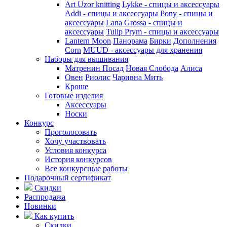
Art Uzor knitting
Lykke - спицы и аксессуары
Addi - спицы и аксессуары
Pony - спицы и
аксессуары
Lana Grossa - спицы и
аксессуары
Tulip
Prym - спицы и аксессуары
Lantern Moon
Панорама
Бирки
Дополнения
Corn
MUUD - аксессуары для хранения
Наборы для вышивания
Матренин Посад
Новая Слобода
Алиса
Овен
Риолис
Чаривна Мить
Кроше
Готовые изделия
Аксессуары
Носки
Конкурс
Проголосовать
Хочу участвовать
Условия конкурса
История конкурсов
Все конкурсные работы
Подарочный сертификат
Скидки
Распродажа
Новинки
Как купить
Скидки