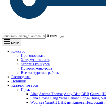
Я ищу...
Меню
Конкурс
Проголосовать
Хочу участвовать
Условия конкурса
История конкурсов
Все конкурсные работы
Распродажа
Новинки
Каталог товаров
Пряжа
Alize
Andrea Thomas
Anny Blatt
BBB
Gazzal
H
Lana Grossa
Lang Yarns
Lanoso
Long-Chung
Na
Wool sea
YarnArt
ПНК им.Кирова
Пехорский т