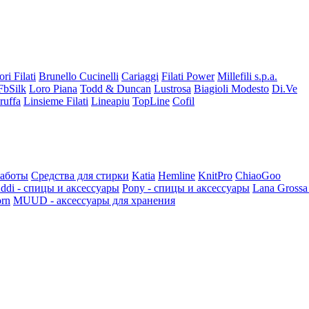
ori Filati
Brunello Cucinelli
Cariaggi
Filati Power
Millefili s.p.a.
FbSilk
Loro Piana
Todd & Duncan
Lustrosa
Biagioli Modesto
Di.Ve
ruffa
Linsieme Filati
Lineapiu
TopLine
Cofil
работы
Средства для стирки
Katia
Hemline
KnitPro
ChiaoGoo
ddi - спицы и аксессуары
Pony - спицы и аксессуары
Lana Grossa
rn
MUUD - аксессуары для хранения