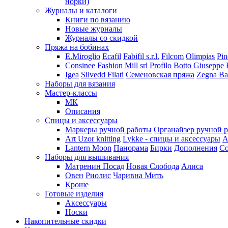
норки)
Журналы и каталоги
Книги по вязанию
Новые журналы
Журналы со скидкой
Пряжа на бобинах
E.Miroglio
Ecafil
Fabifil s.r.l.
Filcom
Olimpias
Pin
Consinee
Fashion Mill srl
Profilo
Botto Giuseppe
Igea
Silvedd Filati
Семеновская пряжа
Zegna Ba
Наборы для вязания
Мастер-классы
МК
Описания
Спицы и аксессуары
Маркеры ручной работы
Органайзер ручной 
Art Uzor knitting
Lykke - спицы и аксессуары
A
Lantern Moon
Панорама
Бирки
Дополнения
Co
Наборы для вышивания
Матренин Посад
Новая Слобода
Алиса
Овен
Риолис
Чаривна Мить
Кроше
Готовые изделия
Аксессуары
Носки
Накопительные скидки