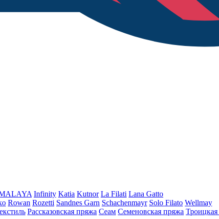
iMALAYA
Infinity
Katia
Kutnor
La Filati
Lana Gatto
ko
Rowan
Rozetti
Sandnes Garn
Schachenmayr
Solo Filato
Wellmay
екстиль
Рассказовская пряжа
Сеам
Семеновская пряжа
Троицкая