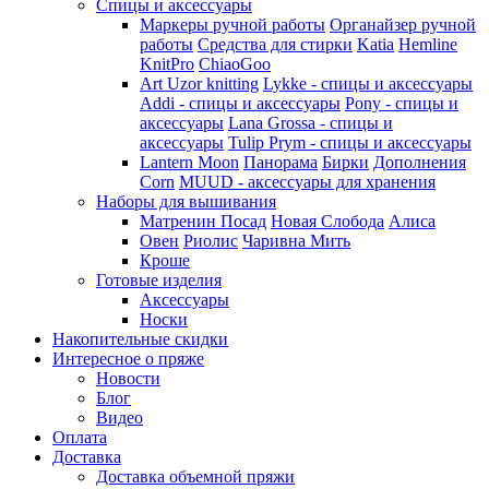
Спицы и аксессуары
Маркеры ручной работы
Органайзер ручной
работы
Средства для стирки
Katia
Hemline
KnitPro
ChiaoGoo
Art Uzor knitting
Lykke - спицы и аксессуары
Addi - спицы и аксессуары
Pony - спицы и
аксессуары
Lana Grossa - спицы и
аксессуары
Tulip
Prym - спицы и аксессуары
Lantern Moon
Панорама
Бирки
Дополнения
Corn
MUUD - аксессуары для хранения
Наборы для вышивания
Матренин Посад
Новая Слобода
Алиса
Овен
Риолис
Чаривна Мить
Кроше
Готовые изделия
Аксессуары
Носки
Накопительные скидки
Интересное о пряже
Новости
Блог
Видео
Оплата
Доставка
Доставка объемной пряжи