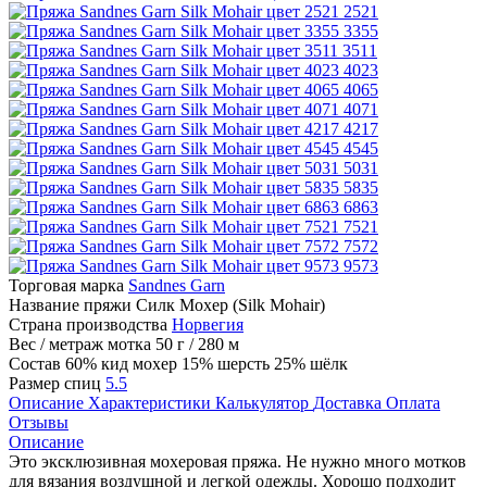
2521
3355
3511
4023
4065
4071
4217
4545
5031
5835
6863
7521
7572
9573
Торговая марка
Sandnes Garn
Название пряжи
Силк Мохер (Silk Mohair)
Страна производства
Норвегия
Вес / метраж мотка
50 г / 280 м
Состав
60% кид мохер 15% шерсть 25% шёлк
Размер спиц
5.5
Описание
Характеристики
Калькулятор
Доставка
Оплата
Отзывы
Описание
Это эксклюзивная мохеровая пряжа. Не нужно много мотков
для вязания воздушной и легкой одежды. Хорошо подходит