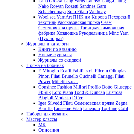
Lana Grossa
Lang Yarns
Lanoso
Long-Chung
Nako
Rowan
Rozetti
Sandnes Garn
Schachenmayr
Solo Filato
Wellmay
Wool sea
YarnArt
ПНК им.Кирова
Пехорский
текстиль
Рассказовская пряжа
Сеам
Семеновская пряжа
Троицкая камвольная
фабрика
Хозяюшка Рукодельница
Minc Yarn
(Пух норки)
Журналы и каталоги
Книги по вязанию
Новые журналы
Журналы со скидкой
Пряжа на бобинах
E.Miroglio
Ecafil
Fabifil s.r.l.
Filcom
Olimpias
Pinori Filati
Brunello Cucinelli
Cariaggi
Filati
Power
Millefili s.p.a.
Consinee
Fashion Mill srl
Profilo
Botto Giuseppe
FbSilk
Loro Piana
Todd & Duncan
Lustrosa
Biagioli Modesto
Di.Ve
Igea
Silvedd Filati
Семеновская пряжа
Zegna
Baruffa
Linsieme Filati
Lineapiu
TopLine
Cofil
Наборы для вязания
Мастер-классы
МК
Описания