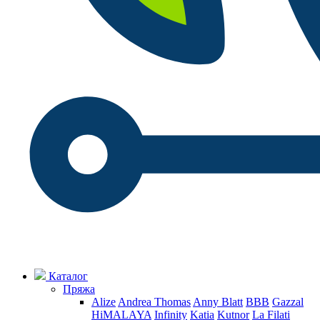
Каталог
Пряжа
Alize
Andrea Thomas
Anny Blatt
BBB
Gazzal
HiMALAYA
Infinity
Katia
Kutnor
La Filati