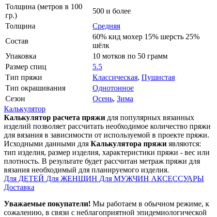
Толщина (метров в 100
500 и более
гр.)
Толщина
Средняя
60% кид мохер 15% шерсть 25%
Состав
шёлк
Упаковка
10 мотков по 50 грамм
Размер спиц
5.5
Тип пряжи
Классическая
,
Пушистая
Тип окрашивания
Однотонное
Сезон
Осень
,
Зима
Калькулятор
Калькулятор расчета пряжи
для популярных вязанных
изделий позволяет рассчитать необходимое количество пряжи
для вязания в зависимости от используемой в проекте пряжи.
Исходными данными для
Калькулятора пряжи
являются:
тип изделия, размер изделия, характеристики пряжи - вес или
плотность. В результате будет рассчитан метраж пряжи для
вязания необходимый для планируемого изделия.
Для ДЕТЕЙ
Для ЖЕНЩИН
Для МУЖЧИН
АКСЕССУАРЫ
Доставка
Уважаемые покупатели!
Мы работаем в обычном режиме, к
сожалению, в связи с неблагоприятной эпидемиологической