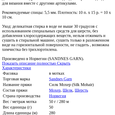
для вязания вместе с другими артикулами.
Рекомендуемые спицы: 5,5 мм. Плотность: 10 п. х 15 р. = 10 х
10 см.
Уход: деликатная стирка в воде не выше 30 градусов с
использованием специальных средств для шерсти, без
добавления хлоросодержащих веществ, нельзя отжимать и
сушить в стиральной машине, сушить только в разложенном
виде на горизонтальной поверхности, не гладить , возможна
химчистка без трихлорэтилена.
Произведено в Норвегии (SANDNES GARN).
Показать описание полностью
Скрыть
Характеристики
Фасовка
в мотках
Торговая марка
Sandnes Garn
Название пряжи
Силк Мохер (Silk Mohair)
Состав пряжи
Мохер
,
Шелк
,
Шерсть
Страна производства
Норвегия
Вес / метраж мотка
50 г / 280 м
Вес единицы (г)
50
Длина единицы (м)
280