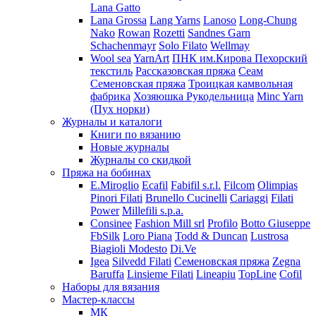
Lana Gatto
Lana Grossa
Lang Yarns
Lanoso
Long-Chung
Nako
Rowan
Rozetti
Sandnes Garn
Schachenmayr
Solo Filato
Wellmay
Wool sea
YarnArt
ПНК им.Кирова
Пехорский
текстиль
Рассказовская пряжа
Сеам
Семеновская пряжа
Троицкая камвольная
фабрика
Хозяюшка Рукодельница
Minc Yarn
(Пух норки)
Журналы и каталоги
Книги по вязанию
Новые журналы
Журналы со скидкой
Пряжа на бобинах
E.Miroglio
Ecafil
Fabifil s.r.l.
Filcom
Olimpias
Pinori Filati
Brunello Cucinelli
Cariaggi
Filati
Power
Millefili s.p.a.
Consinee
Fashion Mill srl
Profilo
Botto Giuseppe
FbSilk
Loro Piana
Todd & Duncan
Lustrosa
Biagioli Modesto
Di.Ve
Igea
Silvedd Filati
Семеновская пряжа
Zegna
Baruffa
Linsieme Filati
Lineapiu
TopLine
Cofil
Наборы для вязания
Мастер-классы
МК