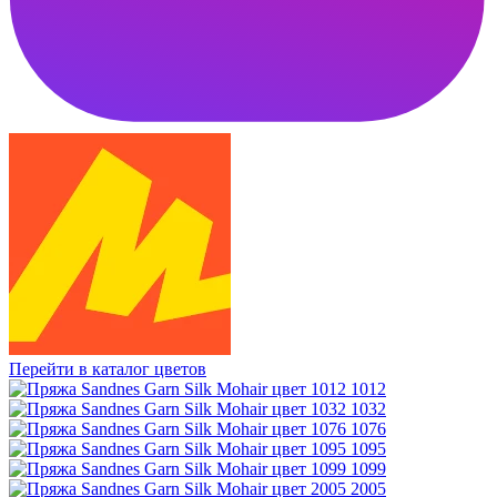
Перейти в каталог цветов
1012
1032
1076
1095
1099
2005