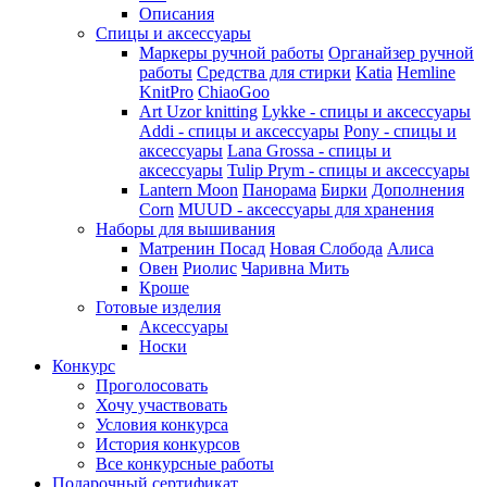
Описания
Спицы и аксессуары
Маркеры ручной работы
Органайзер ручной
работы
Средства для стирки
Katia
Hemline
KnitPro
ChiaoGoo
Art Uzor knitting
Lykke - спицы и аксессуары
Addi - спицы и аксессуары
Pony - спицы и
аксессуары
Lana Grossa - спицы и
аксессуары
Tulip
Prym - спицы и аксессуары
Lantern Moon
Панорама
Бирки
Дополнения
Corn
MUUD - аксессуары для хранения
Наборы для вышивания
Матренин Посад
Новая Слобода
Алиса
Овен
Риолис
Чаривна Мить
Кроше
Готовые изделия
Аксессуары
Носки
Конкурс
Проголосовать
Хочу участвовать
Условия конкурса
История конкурсов
Все конкурсные работы
Подарочный сертификат