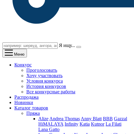
Я ищу...
Меню
Конкурс
Проголосовать
Хочу участвовать
Условия конкурса
История конкурсов
Все конкурсные работы
Распродажа
Новинки
Каталог товаров
Пряжа
Alize
Andrea Thomas
Anny Blatt
BBB
Gazzal
HiMALAYA
Infinity
Katia
Kutnor
La Filati
Lana Gatto