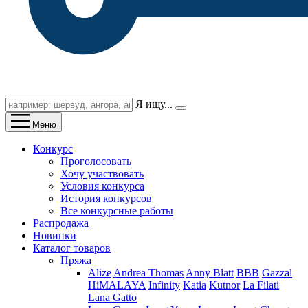
Я ищу...
Меню
Конкурс
Проголосовать
Хочу участвовать
Условия конкурса
История конкурсов
Все конкурсные работы
Распродажа
Новинки
Каталог товаров
Пряжа
Alize
Andrea Thomas
Anny Blatt
BBB
Gazzal
HiMALAYA
Infinity
Katia
Kutnor
La Filati
Lana Gatto