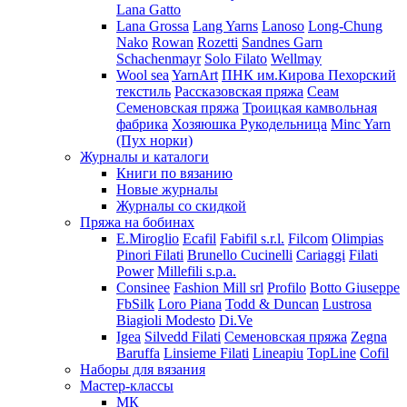
Lana Gatto
Lana Grossa
Lang Yarns
Lanoso
Long-Chung
Nako
Rowan
Rozetti
Sandnes Garn
Schachenmayr
Solo Filato
Wellmay
Wool sea
YarnArt
ПНК им.Кирова
Пехорский
текстиль
Рассказовская пряжа
Сеам
Семеновская пряжа
Троицкая камвольная
фабрика
Хозяюшка Рукодельница
Minc Yarn
(Пух норки)
Журналы и каталоги
Книги по вязанию
Новые журналы
Журналы со скидкой
Пряжа на бобинах
E.Miroglio
Ecafil
Fabifil s.r.l.
Filcom
Olimpias
Pinori Filati
Brunello Cucinelli
Cariaggi
Filati
Power
Millefili s.p.a.
Consinee
Fashion Mill srl
Profilo
Botto Giuseppe
FbSilk
Loro Piana
Todd & Duncan
Lustrosa
Biagioli Modesto
Di.Ve
Igea
Silvedd Filati
Семеновская пряжа
Zegna
Baruffa
Linsieme Filati
Lineapiu
TopLine
Cofil
Наборы для вязания
Мастер-классы
МК