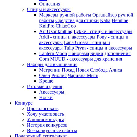
Описания
Спицы и аксессуары
Маркеры ручной работы
Органайзер ручной
работы
Средства для стирки
Katia
Hemline
KnitPro
ChiaoGoo
Art Uzor knitting
Lykke - спицы и аксессуары
Addi - спицы и аксессуары
Pony - спицы и
аксессуары
Lana Grossa - спицы и
аксессуары
Tulip
Prym - спицы и аксессуары
Lantern Moon
Панорама
Бирки
Дополнения
Corn
MUUD - аксессуары для хранения
Наборы для вышивания
Матренин Посад
Новая Слобода
Алиса
Овен
Риолис
Чаривна Мить
Кроше
Готовые изделия
Аксессуары
Носки
Конкурс
Проголосовать
Хочу участвовать
Условия конкурса
История конкурсов
Все конкурсные работы
Подарочный сертификат