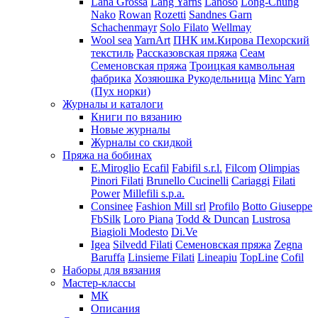
Lana Grossa
Lang Yarns
Lanoso
Long-Chung
Nako
Rowan
Rozetti
Sandnes Garn
Schachenmayr
Solo Filato
Wellmay
Wool sea
YarnArt
ПНК им.Кирова
Пехорский
текстиль
Рассказовская пряжа
Сеам
Семеновская пряжа
Троицкая камвольная
фабрика
Хозяюшка Рукодельница
Minc Yarn
(Пух норки)
Журналы и каталоги
Книги по вязанию
Новые журналы
Журналы со скидкой
Пряжа на бобинах
E.Miroglio
Ecafil
Fabifil s.r.l.
Filcom
Olimpias
Pinori Filati
Brunello Cucinelli
Cariaggi
Filati
Power
Millefili s.p.a.
Consinee
Fashion Mill srl
Profilo
Botto Giuseppe
FbSilk
Loro Piana
Todd & Duncan
Lustrosa
Biagioli Modesto
Di.Ve
Igea
Silvedd Filati
Семеновская пряжа
Zegna
Baruffa
Linsieme Filati
Lineapiu
TopLine
Cofil
Наборы для вязания
Мастер-классы
МК
Описания