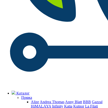
Каталог
Пряжа
Alize
Andrea Thomas
Anny Blatt
BBB
Gazzal
HiMALAYA
Infinity
Katia
Kutnor
La Filati