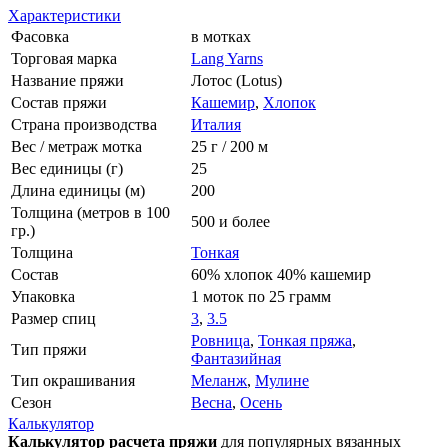
Характеристики
Фасовка
в мотках
Торговая марка
Lang Yarns
Название пряжи
Лотос (Lotus)
Состав пряжи
Кашемир
,
Хлопок
Страна производства
Италия
Вес / метраж мотка
25 г / 200 м
Вес единицы (г)
25
Длина единицы (м)
200
Толщина (метров в 100
500 и более
гр.)
Толщина
Тонкая
Состав
60% хлопок 40% кашемир
Упаковка
1 моток по 25 грамм
Размер спиц
3
,
3.5
Ровница
,
Тонкая пряжа
,
Тип пряжи
Фантазийная
Тип окрашивания
Меланж
,
Мулине
Сезон
Весна
,
Осень
Калькулятор
Калькулятор расчета пряжи
для популярных вязанных