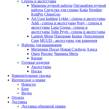
Спицы и аксессуары
Маркеры ручной работы
Органайзер ручной
работы
Средства для стирки
Katia
Hemline
KnitPro
ChiaoGoo
Art Uzor knitting
Lykke - спицы и аксессуары
Addi - спицы и аксессуары
Pony - спицы и
аксессуары
Lana Grossa - спицы и
аксессуары
Tulip
Prym - спицы и аксессуары
Lantern Moon
Панорама
Бирки
Дополнения
Corn
MUUD - аксессуары для хранения
Наборы для вышивания
Матренин Посад
Новая Слобода
Алиса
Овен
Риолис
Чаривна Мить
Кроше
Готовые изделия
Аксессуары
Носки
Накопительные скидки
Интересное о пряже
Новости
Блог
Видео
Оплата
Доставка
Доставка объемной пряжи