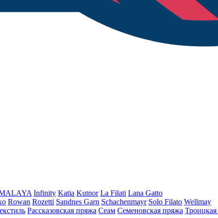
iMALAYA
Infinity
Katia
Kutnor
La Filati
Lana Gatto
ko
Rowan
Rozetti
Sandnes Garn
Schachenmayr
Solo Filato
Wellmay
екстиль
Рассказовская пряжа
Сеам
Семеновская пряжа
Троицкая