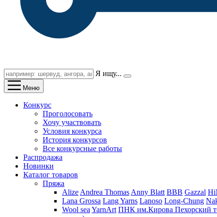
Я ищу...
Меню
Конкурс
Проголосовать
Хочу участвовать
Условия конкурса
История конкурсов
Все конкурсные работы
Распродажа
Новинки
Каталог товаров
Пряжа
Alize
Andrea Thomas
Anny Blatt
BBB
Gazzal
H
Lana Grossa
Lang Yarns
Lanoso
Long-Chung
Na
Wool sea
YarnArt
ПНК им.Кирова
Пехорский т