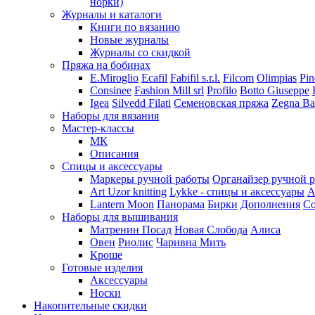
норки)
Журналы и каталоги
Книги по вязанию
Новые журналы
Журналы со скидкой
Пряжа на бобинах
E.Miroglio
Ecafil
Fabifil s.r.l.
Filcom
Olimpias
Pin
Consinee
Fashion Mill srl
Profilo
Botto Giuseppe
Igea
Silvedd Filati
Семеновская пряжа
Zegna Ba
Наборы для вязания
Мастер-классы
МК
Описания
Спицы и аксессуары
Маркеры ручной работы
Органайзер ручной 
Art Uzor knitting
Lykke - спицы и аксессуары
A
Lantern Moon
Панорама
Бирки
Дополнения
Co
Наборы для вышивания
Матренин Посад
Новая Слобода
Алиса
Овен
Риолис
Чаривна Мить
Кроше
Готовые изделия
Аксессуары
Носки
Накопительные скидки