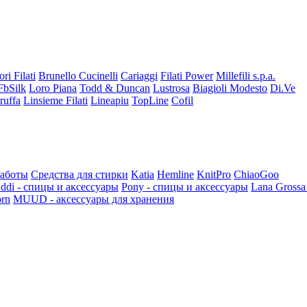
ori Filati
Brunello Cucinelli
Cariaggi
Filati Power
Millefili s.p.a.
FbSilk
Loro Piana
Todd & Duncan
Lustrosa
Biagioli Modesto
Di.Ve
ruffa
Linsieme Filati
Lineapiu
TopLine
Cofil
работы
Средства для стирки
Katia
Hemline
KnitPro
ChiaoGoo
ddi - спицы и аксессуары
Pony - спицы и аксессуары
Lana Grossa
rn
MUUD - аксессуары для хранения