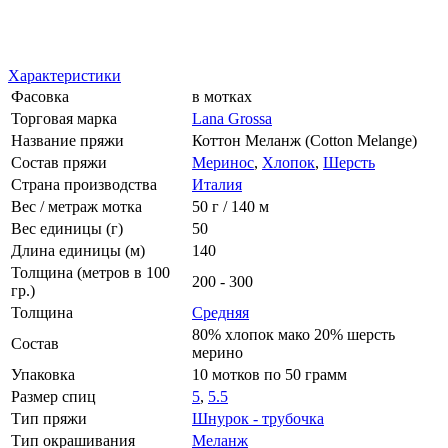
Характеристики
Фасовка
в мотках
Торговая марка
Lana Grossa
Название пряжи
Коттон Меланж (Cotton Melange)
Состав пряжи
Меринос
,
Хлопок
,
Шерсть
Страна производства
Италия
Вес / метраж мотка
50 г / 140 м
Вес единицы (г)
50
Длина единицы (м)
140
Толщина (метров в 100
200 - 300
гр.)
Толщина
Средняя
80% хлопок мако 20% шерсть
Состав
мерино
Упаковка
10 мотков по 50 грамм
Размер спиц
5
,
5.5
Тип пряжи
Шнурок - трубочка
Тип окрашивания
Меланж