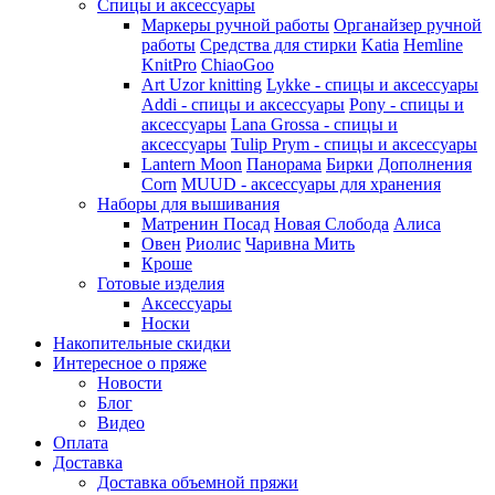
Спицы и аксессуары
Маркеры ручной работы
Органайзер ручной
работы
Средства для стирки
Katia
Hemline
KnitPro
ChiaoGoo
Art Uzor knitting
Lykke - спицы и аксессуары
Addi - спицы и аксессуары
Pony - спицы и
аксессуары
Lana Grossa - спицы и
аксессуары
Tulip
Prym - спицы и аксессуары
Lantern Moon
Панорама
Бирки
Дополнения
Corn
MUUD - аксессуары для хранения
Наборы для вышивания
Матренин Посад
Новая Слобода
Алиса
Овен
Риолис
Чаривна Мить
Кроше
Готовые изделия
Аксессуары
Носки
Накопительные скидки
Интересное о пряже
Новости
Блог
Видео
Оплата
Доставка
Доставка объемной пряжи