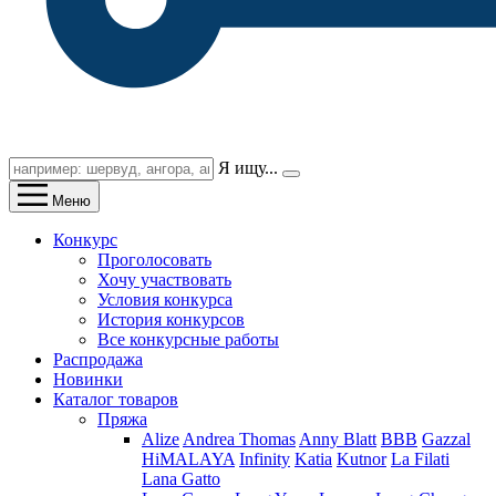
Я ищу...
Меню
Конкурс
Проголосовать
Хочу участвовать
Условия конкурса
История конкурсов
Все конкурсные работы
Распродажа
Новинки
Каталог товаров
Пряжа
Alize
Andrea Thomas
Anny Blatt
BBB
Gazzal
HiMALAYA
Infinity
Katia
Kutnor
La Filati
Lana Gatto