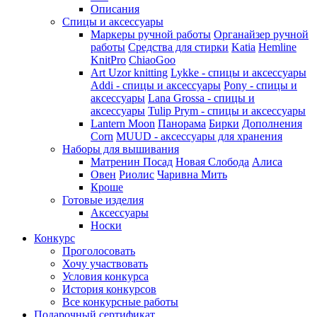
Описания
Спицы и аксессуары
Маркеры ручной работы
Органайзер ручной
работы
Средства для стирки
Katia
Hemline
KnitPro
ChiaoGoo
Art Uzor knitting
Lykke - спицы и аксессуары
Addi - спицы и аксессуары
Pony - спицы и
аксессуары
Lana Grossa - спицы и
аксессуары
Tulip
Prym - спицы и аксессуары
Lantern Moon
Панорама
Бирки
Дополнения
Corn
MUUD - аксессуары для хранения
Наборы для вышивания
Матренин Посад
Новая Слобода
Алиса
Овен
Риолис
Чаривна Мить
Кроше
Готовые изделия
Аксессуары
Носки
Конкурс
Проголосовать
Хочу участвовать
Условия конкурса
История конкурсов
Все конкурсные работы
Подарочный сертификат