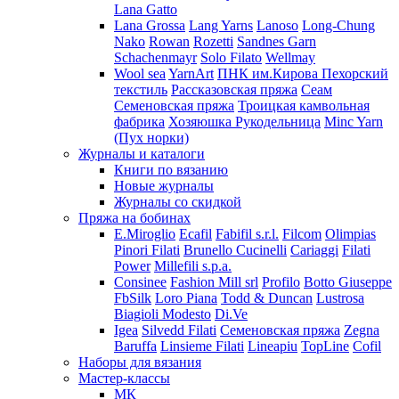
Lana Gatto
Lana Grossa
Lang Yarns
Lanoso
Long-Chung
Nako
Rowan
Rozetti
Sandnes Garn
Schachenmayr
Solo Filato
Wellmay
Wool sea
YarnArt
ПНК им.Кирова
Пехорский
текстиль
Рассказовская пряжа
Сеам
Семеновская пряжа
Троицкая камвольная
фабрика
Хозяюшка Рукодельница
Minc Yarn
(Пух норки)
Журналы и каталоги
Книги по вязанию
Новые журналы
Журналы со скидкой
Пряжа на бобинах
E.Miroglio
Ecafil
Fabifil s.r.l.
Filcom
Olimpias
Pinori Filati
Brunello Cucinelli
Cariaggi
Filati
Power
Millefili s.p.a.
Consinee
Fashion Mill srl
Profilo
Botto Giuseppe
FbSilk
Loro Piana
Todd & Duncan
Lustrosa
Biagioli Modesto
Di.Ve
Igea
Silvedd Filati
Семеновская пряжа
Zegna
Baruffa
Linsieme Filati
Lineapiu
TopLine
Cofil
Наборы для вязания
Мастер-классы
МК