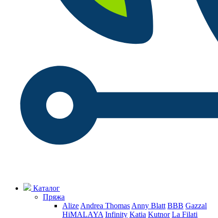
Каталог
Пряжа
Alize
Andrea Thomas
Anny Blatt
BBB
Gazzal
HiMALAYA
Infinity
Katia
Kutnor
La Filati