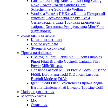
Lana Grossa
Lang Yarns
Lanoso
Long-Chung
Nako
Rowan
Rozetti
Sandnes Garn
Schachenmayr
Solo Filato
Wellmay
Wool sea
YarnArt
ПНК им.Кирова
Пехорский
текстиль
Рассказовская пряжа
Сеам
Семеновская пряжа
Троицкая камвольная
фабрика
Хозяюшка Рукодельница
Minc Yarn
(Пух норки)
Журналы и каталоги
Книги по вязанию
Новые журналы
Журналы со скидкой
Пряжа на бобинах
E.Miroglio
Ecafil
Fabifil s.r.l.
Filcom
Olimpias
Pinori Filati
Brunello Cucinelli
Cariaggi
Filati
Power
Millefili s.p.a.
Consinee
Fashion Mill srl
Profilo
Botto Giuseppe
FbSilk
Loro Piana
Todd & Duncan
Lustrosa
Biagioli Modesto
Di.Ve
Igea
Silvedd Filati
Семеновская пряжа
Zegna
Baruffa
Linsieme Filati
Lineapiu
TopLine
Cofil
Наборы для вязания
Мастер-классы
МК
Описания