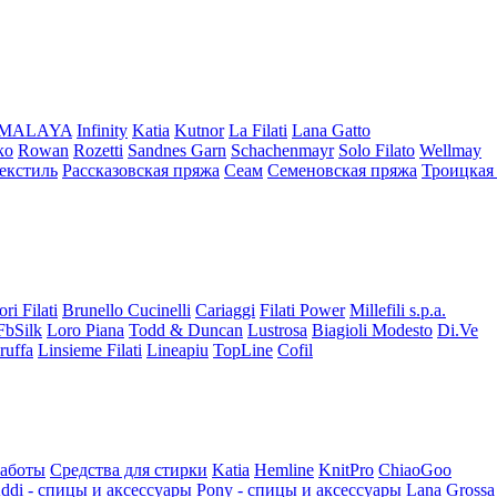
iMALAYA
Infinity
Katia
Kutnor
La Filati
Lana Gatto
ko
Rowan
Rozetti
Sandnes Garn
Schachenmayr
Solo Filato
Wellmay
екстиль
Рассказовская пряжа
Сеам
Семеновская пряжа
Троицкая
ori Filati
Brunello Cucinelli
Cariaggi
Filati Power
Millefili s.p.a.
FbSilk
Loro Piana
Todd & Duncan
Lustrosa
Biagioli Modesto
Di.Ve
ruffa
Linsieme Filati
Lineapiu
TopLine
Cofil
работы
Средства для стирки
Katia
Hemline
KnitPro
ChiaoGoo
ddi - спицы и аксессуары
Pony - спицы и аксессуары
Lana Grossa