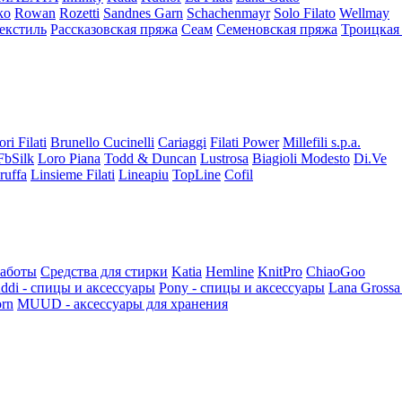
ko
Rowan
Rozetti
Sandnes Garn
Schachenmayr
Solo Filato
Wellmay
екстиль
Рассказовская пряжа
Сеам
Семеновская пряжа
Троицкая
ori Filati
Brunello Cucinelli
Cariaggi
Filati Power
Millefili s.p.a.
FbSilk
Loro Piana
Todd & Duncan
Lustrosa
Biagioli Modesto
Di.Ve
ruffa
Linsieme Filati
Lineapiu
TopLine
Cofil
работы
Средства для стирки
Katia
Hemline
KnitPro
ChiaoGoo
ddi - спицы и аксессуары
Pony - спицы и аксессуары
Lana Grossa
rn
MUUD - аксессуары для хранения