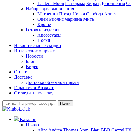
Lantern Moon
Панорама
Бирки
Дополнения
Co
Наборы для вышивания
Матренин Посад
Новая Слобода
Алиса
Овен
Риолис
Чаривна Мить
Кроше
Готовые изделия
Аксессуары
Носки
Накопительные скидки
Интересное о пряже
Новости
Блог
Видео
Оплата
Доставка
Доставка объемной пряжи
Гарантия и Возврат
Отследить посылку
Найти
Каталог
Пряжа
Alize
Andrea Thomas
Anny Blatt
BBB
Gazzal
H