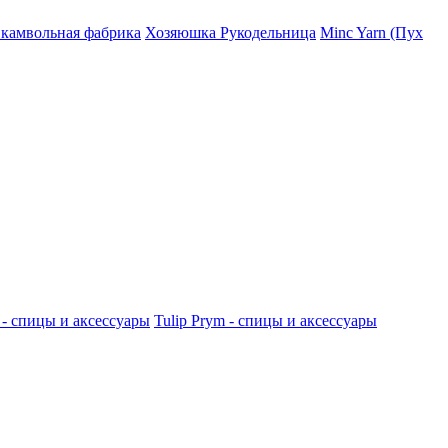
 камвольная фабрика
Хозяюшка Рукодельница
Minc Yarn (Пух
 - спицы и аксессуары
Tulip
Prym - спицы и аксессуары