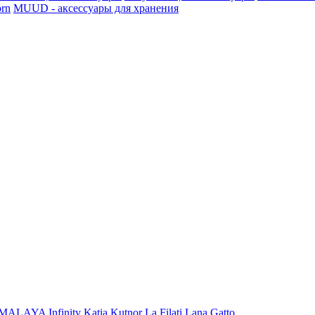
rn
MUUD - аксессуары для хранения
iMALAYA
Infinity
Katia
Kutnor
La Filati
Lana Gatto