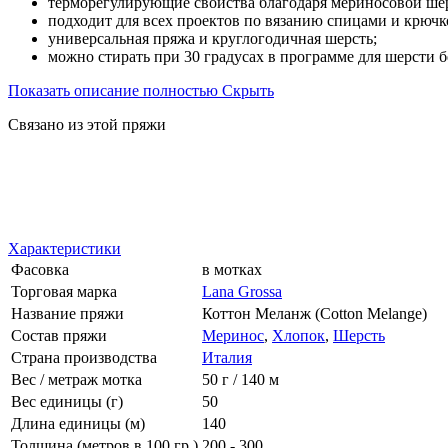
терморегулирующие свойства благодаря мериносовой ше
подходит для всех проектов по вязанию спицами и крючк
универсальная пряжа и круглогодичная шерсть;
можно стирать при 30 градусах в программе для шерсти б
Показать описание полностью
Скрыть
Связано из этой пряжи
Характеристики
Фасовка
в мотках
Торговая марка
Lana Grossa
Название пряжи
Коттон Меланж (Cotton Melange)
Состав пряжи
Меринос
,
Хлопок
,
Шерсть
Страна производства
Италия
Вес / метраж мотка
50 г / 140 м
Вес единицы (г)
50
Длина единицы (м)
140
Толщина (метров в 100 гр.)
200 - 300