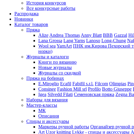
История конкурсов
Все конкурсные работы
Распродажа
Новинки
Каталог товаров
Пряжа
Alize
Andrea Thomas
Anny Blatt
BBB
Gazzal
H
Lana Grossa
Lang Yarns
Lanoso
Long-Chung
Na
Wool sea
YarnArt
ПНК им.Кирова
Пехорский т
норки)
Журналы и каталоги
Книги по вязанию
Новые журналы
Журналы со скидкой
Пряжа на бобинах
E.Miroglio
Ecafil
Fabifil s.r.l.
Filcom
Olimpias
Pin
Consinee
Fashion Mill srl
Profilo
Botto Giuseppe
Igea
Silvedd Filati
Семеновская пряжа
Zegna Ba
Наборы для вязания
Мастер-классы
МК
Описания
Спицы и аксессуары
Маркеры ручной работы
Органайзер ручной 
Art Uzor knitting
Lykke - спицы и аксессуары
A