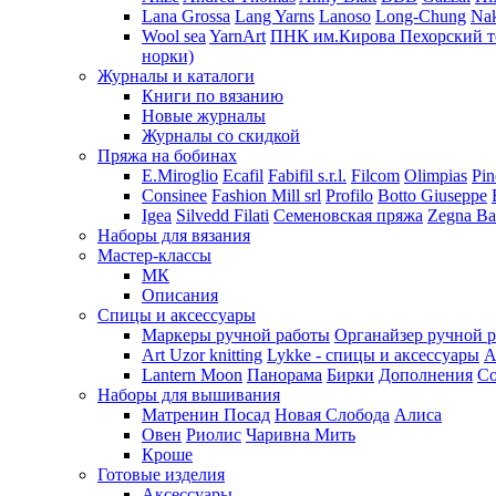
Lana Grossa
Lang Yarns
Lanoso
Long-Chung
Na
Wool sea
YarnArt
ПНК им.Кирова
Пехорский т
норки)
Журналы и каталоги
Книги по вязанию
Новые журналы
Журналы со скидкой
Пряжа на бобинах
E.Miroglio
Ecafil
Fabifil s.r.l.
Filcom
Olimpias
Pin
Consinee
Fashion Mill srl
Profilo
Botto Giuseppe
Igea
Silvedd Filati
Семеновская пряжа
Zegna Ba
Наборы для вязания
Мастер-классы
МК
Описания
Спицы и аксессуары
Маркеры ручной работы
Органайзер ручной 
Art Uzor knitting
Lykke - спицы и аксессуары
A
Lantern Moon
Панорама
Бирки
Дополнения
Co
Наборы для вышивания
Матренин Посад
Новая Слобода
Алиса
Овен
Риолис
Чаривна Мить
Кроше
Готовые изделия
Аксессуары