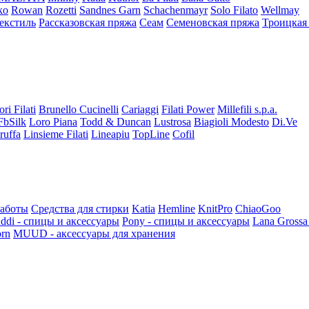
ko
Rowan
Rozetti
Sandnes Garn
Schachenmayr
Solo Filato
Wellmay
екстиль
Рассказовская пряжа
Сеам
Семеновская пряжа
Троицкая
ori Filati
Brunello Cucinelli
Cariaggi
Filati Power
Millefili s.p.a.
FbSilk
Loro Piana
Todd & Duncan
Lustrosa
Biagioli Modesto
Di.Ve
ruffa
Linsieme Filati
Lineapiu
TopLine
Cofil
работы
Средства для стирки
Katia
Hemline
KnitPro
ChiaoGoo
ddi - спицы и аксессуары
Pony - спицы и аксессуары
Lana Grossa
rn
MUUD - аксессуары для хранения