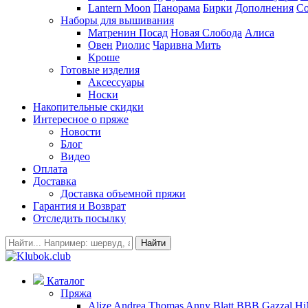
Lantern Moon
Панорама
Бирки
Дополнения
Co
Наборы для вышивания
Матренин Посад
Новая Слобода
Алиса
Овен
Риолис
Чаривна Мить
Кроше
Готовые изделия
Аксессуары
Носки
Накопительные скидки
Интересное о пряже
Новости
Блог
Видео
Оплата
Доставка
Доставка объемной пряжи
Гарантия и Возврат
Отследить посылку
Найти
Каталог
Пряжа
Alize
Andrea Thomas
Anny Blatt
BBB
Gazzal
H