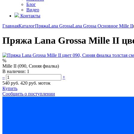
Блог
Видео
Контакты
Главная
Каталог
Пряжа
Lana Grossa
Lana Grossa Основное
Mille II
Пряжа Lana Grossa Mille II ц
%
Mille II (090, Синяя фиалка)
В наличии:
1
–
+
540 руб.
420 руб.
моток
Купить
Сообщить о поступлении