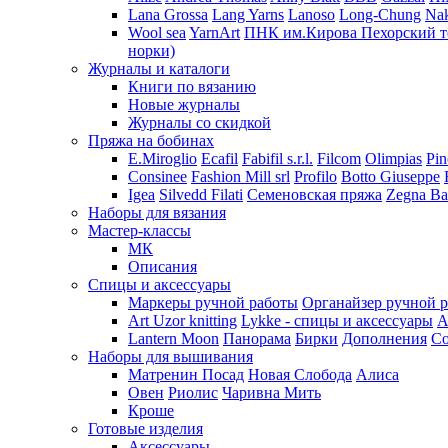
Lana Grossa
Lang Yarns
Lanoso
Long-Chung
Na
Wool sea
YarnArt
ПНК им.Кирова
Пехорский т
норки)
Журналы и каталоги
Книги по вязанию
Новые журналы
Журналы со скидкой
Пряжа на бобинах
E.Miroglio
Ecafil
Fabifil s.r.l.
Filcom
Olimpias
Pin
Consinee
Fashion Mill srl
Profilo
Botto Giuseppe
Igea
Silvedd Filati
Семеновская пряжа
Zegna Ba
Наборы для вязания
Мастер-классы
МК
Описания
Спицы и аксессуары
Маркеры ручной работы
Органайзер ручной 
Art Uzor knitting
Lykke - спицы и аксессуары
A
Lantern Moon
Панорама
Бирки
Дополнения
Co
Наборы для вышивания
Матренин Посад
Новая Слобода
Алиса
Овен
Риолис
Чаривна Мить
Кроше
Готовые изделия
Аксессуары