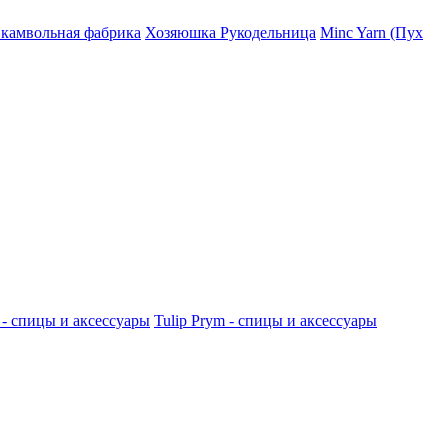
 камвольная фабрика
Хозяюшка Рукодельница
Minc Yarn (Пух
 - спицы и аксессуары
Tulip
Prym - спицы и аксессуары