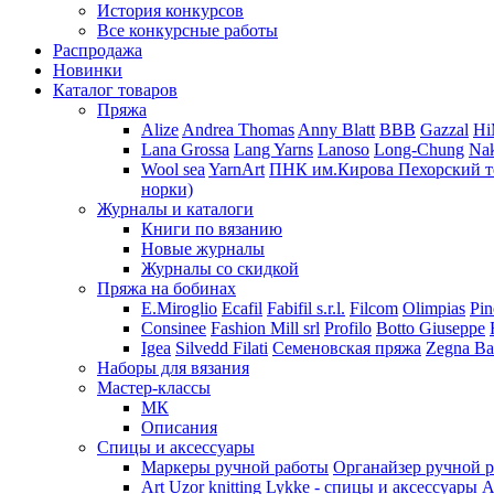
История конкурсов
Все конкурсные работы
Распродажа
Новинки
Каталог товаров
Пряжа
Alize
Andrea Thomas
Anny Blatt
BBB
Gazzal
H
Lana Grossa
Lang Yarns
Lanoso
Long-Chung
Na
Wool sea
YarnArt
ПНК им.Кирова
Пехорский т
норки)
Журналы и каталоги
Книги по вязанию
Новые журналы
Журналы со скидкой
Пряжа на бобинах
E.Miroglio
Ecafil
Fabifil s.r.l.
Filcom
Olimpias
Pin
Consinee
Fashion Mill srl
Profilo
Botto Giuseppe
Igea
Silvedd Filati
Семеновская пряжа
Zegna Ba
Наборы для вязания
Мастер-классы
МК
Описания
Спицы и аксессуары
Маркеры ручной работы
Органайзер ручной 
Art Uzor knitting
Lykke - спицы и аксессуары
A