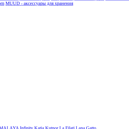
rn
MUUD - аксессуары для хранения
iMALAYA
Infinity
Katia
Kutnor
La Filati
Lana Gatto