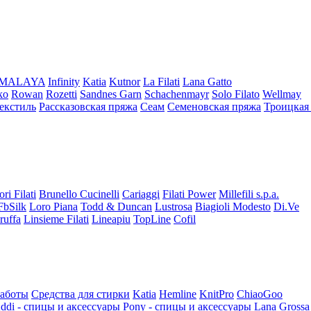
iMALAYA
Infinity
Katia
Kutnor
La Filati
Lana Gatto
ko
Rowan
Rozetti
Sandnes Garn
Schachenmayr
Solo Filato
Wellmay
екстиль
Рассказовская пряжа
Сеам
Семеновская пряжа
Троицкая
ori Filati
Brunello Cucinelli
Cariaggi
Filati Power
Millefili s.p.a.
FbSilk
Loro Piana
Todd & Duncan
Lustrosa
Biagioli Modesto
Di.Ve
ruffa
Linsieme Filati
Lineapiu
TopLine
Cofil
работы
Средства для стирки
Katia
Hemline
KnitPro
ChiaoGoo
ddi - спицы и аксессуары
Pony - спицы и аксессуары
Lana Grossa