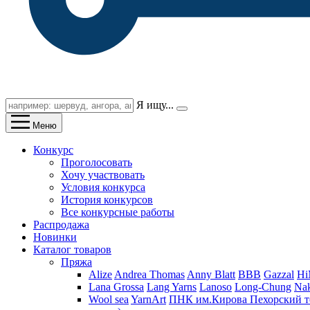
Я ищу...
Меню
Конкурс
Проголосовать
Хочу участвовать
Условия конкурса
История конкурсов
Все конкурсные работы
Распродажа
Новинки
Каталог товаров
Пряжа
Alize
Andrea Thomas
Anny Blatt
BBB
Gazzal
H
Lana Grossa
Lang Yarns
Lanoso
Long-Chung
Na
Wool sea
YarnArt
ПНК им.Кирова
Пехорский т