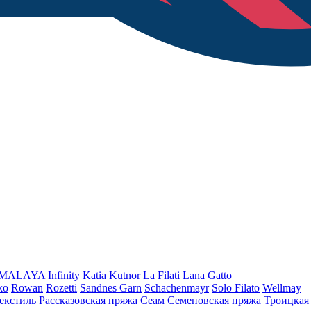
iMALAYA
Infinity
Katia
Kutnor
La Filati
Lana Gatto
ko
Rowan
Rozetti
Sandnes Garn
Schachenmayr
Solo Filato
Wellmay
екстиль
Рассказовская пряжа
Сеам
Семеновская пряжа
Троицкая