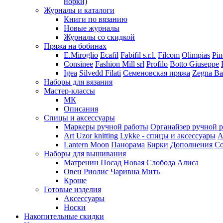
норки)
Журналы и каталоги
Книги по вязанию
Новые журналы
Журналы со скидкой
Пряжа на бобинах
E.Miroglio
Ecafil
Fabifil s.r.l.
Filcom
Olimpias
Pin
Consinee
Fashion Mill srl
Profilo
Botto Giuseppe
Igea
Silvedd Filati
Семеновская пряжа
Zegna Ba
Наборы для вязания
Мастер-классы
МК
Описания
Спицы и аксессуары
Маркеры ручной работы
Органайзер ручной 
Art Uzor knitting
Lykke - спицы и аксессуары
A
Lantern Moon
Панорама
Бирки
Дополнения
Co
Наборы для вышивания
Матренин Посад
Новая Слобода
Алиса
Овен
Риолис
Чаривна Мить
Кроше
Готовые изделия
Аксессуары
Носки
Накопительные скидки