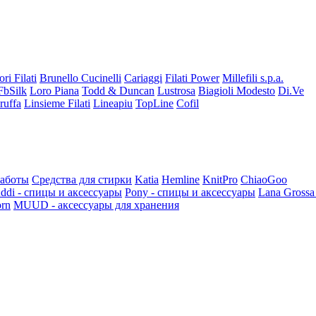
ori Filati
Brunello Cucinelli
Cariaggi
Filati Power
Millefili s.p.a.
FbSilk
Loro Piana
Todd & Duncan
Lustrosa
Biagioli Modesto
Di.Ve
ruffa
Linsieme Filati
Lineapiu
TopLine
Cofil
работы
Средства для стирки
Katia
Hemline
KnitPro
ChiaoGoo
ddi - спицы и аксессуары
Pony - спицы и аксессуары
Lana Grossa
rn
MUUD - аксессуары для хранения