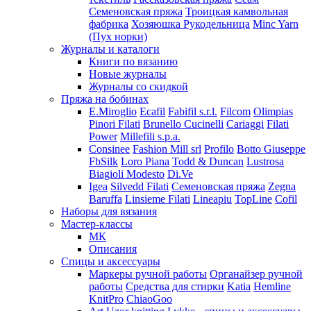
Семеновская пряжа
Троицкая камвольная
фабрика
Хозяюшка Рукодельница
Minc Yarn
(Пух норки)
Журналы и каталоги
Книги по вязанию
Новые журналы
Журналы со скидкой
Пряжа на бобинах
E.Miroglio
Ecafil
Fabifil s.r.l.
Filcom
Olimpias
Pinori Filati
Brunello Cucinelli
Cariaggi
Filati
Power
Millefili s.p.a.
Consinee
Fashion Mill srl
Profilo
Botto Giuseppe
FbSilk
Loro Piana
Todd & Duncan
Lustrosa
Biagioli Modesto
Di.Ve
Igea
Silvedd Filati
Семеновская пряжа
Zegna
Baruffa
Linsieme Filati
Lineapiu
TopLine
Cofil
Наборы для вязания
Мастер-классы
МК
Описания
Спицы и аксессуары
Маркеры ручной работы
Органайзер ручной
работы
Средства для стирки
Katia
Hemline
KnitPro
ChiaoGoo