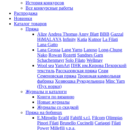
История конкурсов
Все конкурсные работы
Распродажа
Новинки
Каталог товаров
Пряжа
Alize
Andrea Thomas
Anny Blatt
BBB
Gazzal
HiMALAYA
Infinity
Katia
Kutnor
La Filati
Lana Gatto
Lana Grossa
Lang Yarns
Lanoso
Long-Chung
Nako
Rowan
Rozetti
Sandnes Garn
Schachenmayr
Solo Filato
Wellmay
Wool sea
YarnArt
ПНК им.Кирова
Пехорский
текстиль
Рассказовская пряжа
Сеам
Семеновская пряжа
Троицкая камвольная
фабрика
Хозяюшка Рукодельница
Minc Yarn
(Пух норки)
Журналы и каталоги
Книги по вязанию
Новые журналы
Журналы со скидкой
Пряжа на бобинах
E.Miroglio
Ecafil
Fabifil s.r.l.
Filcom
Olimpias
Pinori Filati
Brunello Cucinelli
Cariaggi
Filati
Power
Millefili s.p.a.