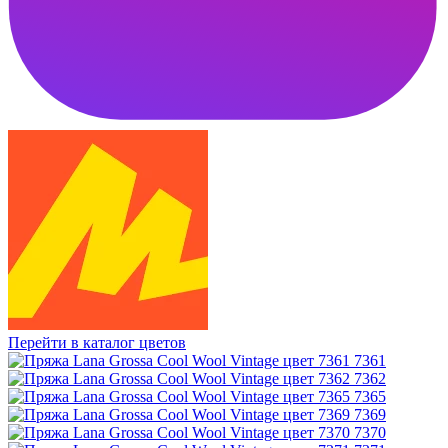
Перейти в каталог цветов
7361
7362
7365
7369
7370