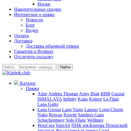
Носки
Накопительные скидки
Интересное о пряже
Новости
Блог
Видео
Оплата
Доставка
Доставка объемной пряжи
Гарантия и Возврат
Отследить посылку
Найти
Каталог
Пряжа
Alize
Andrea Thomas
Anny Blatt
BBB
Gazzal
HiMALAYA
Infinity
Katia
Kutnor
La Filati
Lana Gatto
Lana Grossa
Lang Yarns
Lanoso
Long-Chung
Nako
Rowan
Rozetti
Sandnes Garn
Schachenmayr
Solo Filato
Wellmay
Wool sea
YarnArt
ПНК им.Кирова
Пехорский
текстиль
Рассказовская пряжа
Сеам