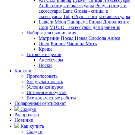
Art Uzor knitting
Lykke - спицы и аксессуары
Addi - спицы и аксессуары
Pony - спицы и
аксессуары
Lana Grossa - спицы и
аксессуары
Tulip
Prym - спицы и аксессуары
Lantern Moon
Панорама
Бирки
Дополнения
Corn
MUUD - аксессуары для хранения
Наборы для вышивания
Матренин Посад
Новая Слобода
Алиса
Овен
Риолис
Чаривна Мить
Кроше
Готовые изделия
Аксессуары
Носки
Конкурс
Проголосовать
Хочу участвовать
Условия конкурса
История конкурсов
Все конкурсные работы
Подарочный сертификат
Скидки
Распродажа
Новинки
Как купить
Скидки