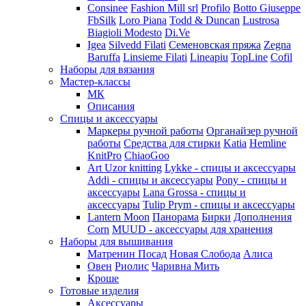
Consinee
Fashion Mill srl
Profilo
Botto Giuseppe
FbSilk
Loro Piana
Todd & Duncan
Lustrosa
Biagioli Modesto
Di.Ve
Igea
Silvedd Filati
Семеновская пряжа
Zegna
Baruffa
Linsieme Filati
Lineapiu
TopLine
Cofil
Наборы для вязания
Мастер-классы
МК
Описания
Спицы и аксессуары
Маркеры ручной работы
Органайзер ручной
работы
Средства для стирки
Katia
Hemline
KnitPro
ChiaoGoo
Art Uzor knitting
Lykke - спицы и аксессуары
Addi - спицы и аксессуары
Pony - спицы и
аксессуары
Lana Grossa - спицы и
аксессуары
Tulip
Prym - спицы и аксессуары
Lantern Moon
Панорама
Бирки
Дополнения
Corn
MUUD - аксессуары для хранения
Наборы для вышивания
Матренин Посад
Новая Слобода
Алиса
Овен
Риолис
Чаривна Мить
Кроше
Готовые изделия
Аксессуары