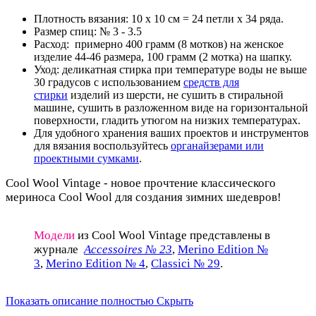
Плотность вязания: 10 х 10 см = 24 петли х 34 ряда.
Размер спиц: № 3 - 3.5
Расход: примерно 400 грамм (8 мотков) на женское
изделие 44-46 размера, 100 грамм (2 мотка) на шапку.
Уход: деликатная стирка при температуре воды не выше
30 градусов с использованием
средств для
стирки
изделий из шерсти, не сушить в стиральной
машине, сушить в разложенном виде на горизонтальной
поверхности, гладить утюгом на низких температурах.
Для удобного хранения ваших проектов и инструментов
для вязания воспользуйтесь
органайзерами или
проектными сумками
.
Cool Wool Vintage - новое прочтение классического
мериноса Cool Wool для создания зимних шедевров!
Модели
из Cool Wool Vintage представлены в
журнале
Accessoires № 23
,
Merino Edition №
3
,
Merino Edition № 4
Classici № 29
,
.
Показать описание полностью
Скрыть