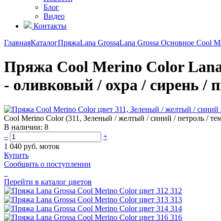
Блог
Видео
Контакты
Главная
Каталог
Пряжа
Lana Grossa
Lana Grossa Основное
Cool Me
Пряжа Cool Merino Color Lana 
- оливковый / охра / сирень / 
Cool Merino Color (311, Зеленый / желтый / синий / петроль / те
В наличии:
8
–
+
1 040 руб.
моток
Купить
Сообщить о поступлении
Перейти в каталог цветов
312
313
314
316