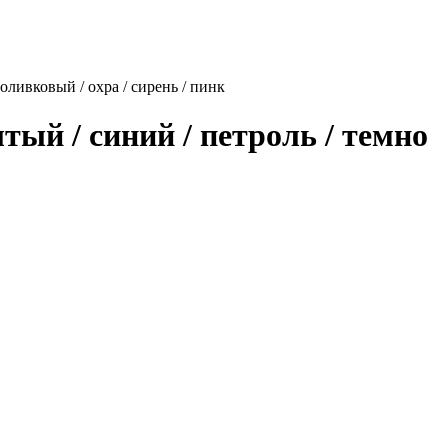
 оливковый / охра / сирень / пинк
тый / синий / петроль / темно