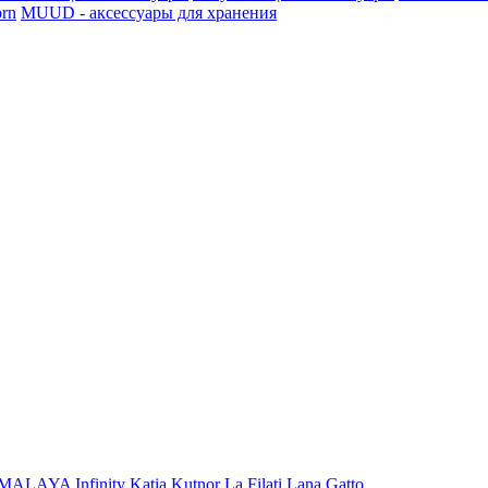
rn
MUUD - аксессуары для хранения
iMALAYA
Infinity
Katia
Kutnor
La Filati
Lana Gatto