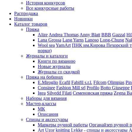
История конкурсов
Все конкурсные работы
Распродажа
Новинки
Каталог товаров
Пряжа
Alize
Andrea Thomas
Anny Blatt
BBB
Gazzal
H
Lana Grossa
Lang Yarns
Lanoso
Long-Chung
Na
Wool sea
YarnArt
ПНК им.Кирова
Пехорский т
норки)
Журналы и каталоги
Книги по вязанию
Новые журналы
Журналы со скидкой
Пряжа на бобинах
E.Miroglio
Ecafil
Fabifil s.r.l.
Filcom
Olimpias
Pin
Consinee
Fashion Mill srl
Profilo
Botto Giuseppe
Igea
Silvedd Filati
Семеновская пряжа
Zegna Ba
Наборы для вязания
Мастер-классы
МК
Описания
Спицы и аксессуары
Маркеры ручной работы
Органайзер ручной 
Art Uzor knitting
Lykke - спицы и аксессуары
A