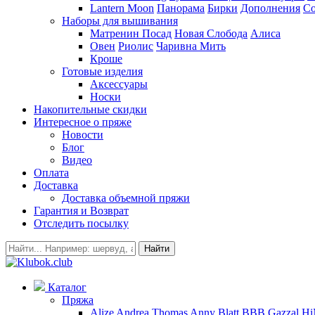
Lantern Moon
Панорама
Бирки
Дополнения
Co
Наборы для вышивания
Матренин Посад
Новая Слобода
Алиса
Овен
Риолис
Чаривна Мить
Кроше
Готовые изделия
Аксессуары
Носки
Накопительные скидки
Интересное о пряже
Новости
Блог
Видео
Оплата
Доставка
Доставка объемной пряжи
Гарантия и Возврат
Отследить посылку
Найти
Каталог
Пряжа
Alize
Andrea Thomas
Anny Blatt
BBB
Gazzal
H