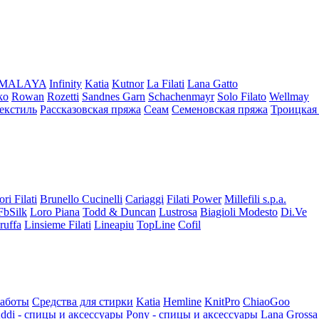
iMALAYA
Infinity
Katia
Kutnor
La Filati
Lana Gatto
ko
Rowan
Rozetti
Sandnes Garn
Schachenmayr
Solo Filato
Wellmay
екстиль
Рассказовская пряжа
Сеам
Семеновская пряжа
Троицкая
ori Filati
Brunello Cucinelli
Cariaggi
Filati Power
Millefili s.p.a.
FbSilk
Loro Piana
Todd & Duncan
Lustrosa
Biagioli Modesto
Di.Ve
ruffa
Linsieme Filati
Lineapiu
TopLine
Cofil
работы
Средства для стирки
Katia
Hemline
KnitPro
ChiaoGoo
ddi - спицы и аксессуары
Pony - спицы и аксессуары
Lana Grossa