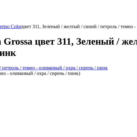
rino Color
цвет 311, Зеленый / желтый / синий / петроль / темно -
Grossa цвет 311, Зеленый / жел
пинк
мно - оливковый / охра / сирень / пинк)