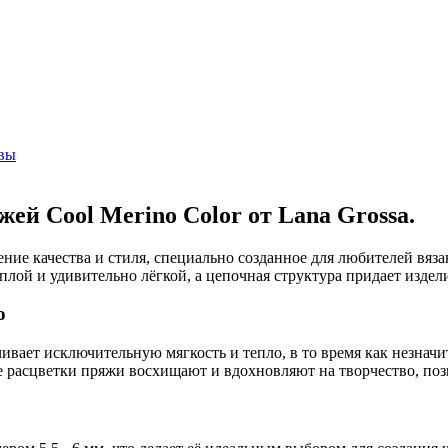
вы
ей Cool Merino Color от Lana Grossa.
ение качества и стиля, специально созданное для любителей вяз
плой и удивительно лёгкой, а цепочная структура придает изде
о
чивает исключительную мягкость и тепло, в то время как незна
расцветки пряжи восхищают и вдохновляют на творчество, позв