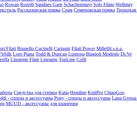
ko
Rowan
Rozetti
Sandnes Garn
Schachenmayr
Solo Filato
Wellmay
екстиль
Рассказовская пряжа
Сеам
Семеновская пряжа
Троицкая
ori Filati
Brunello Cucinelli
Cariaggi
Filati Power
Millefili s.p.a.
FbSilk
Loro Piana
Todd & Duncan
Lustrosa
Biagioli Modesto
Di.Ve
ruffa
Linsieme Filati
Lineapiu
TopLine
Cofil
работы
Средства для стирки
Katia
Hemline
KnitPro
ChiaoGoo
ddi - спицы и аксессуары
Pony - спицы и аксессуары
Lana Grossa
rn
MUUD - аксессуары для хранения