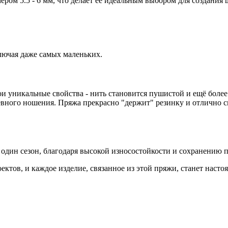
мером 5.5 - 6 мм, что делает её идеальным выбором для создания
ключая даже самых маленьких.
 уникальные свойства - нить становится пушистой и ещё более м
вного ношения. Пряжа прекрасно "держит" резинку и отлично см
не один сезон, благодаря высокой износостойкости и сохранению
роектов, и каждое изделие, связанное из этой пряжи, станет на