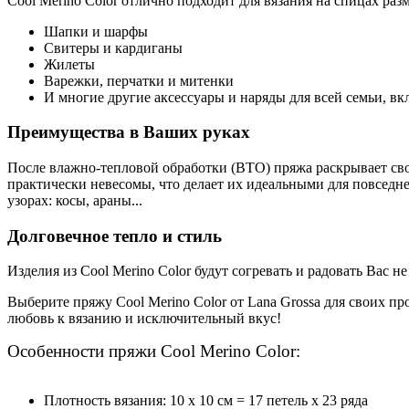
Cool Merino Color отлично подходит для вязания на спицах раз
Шапки и шарфы
Свитеры и кардиганы
Жилеты
Варежки, перчатки и митенки
И многие другие аксессуары и наряды для всей семьи, в
Преимущества в Ваших руках
После влажно-тепловой обработки (ВТО) пряжа раскрывает свои
практически невесомы, что делает их идеальными для повседне
узорах: косы, араны...
Долговечное тепло и стиль
Изделия из Cool Merino Color будут согревать и радовать Вас 
Выберите пряжу Cool Merino Color от Lana Grossa для своих п
любовь к вязанию и исключительный вкус!
Особенности пряжи Cool Merino Color
:
Плотность вязания: 10 х 10 см = 17 петель х 23 ряда