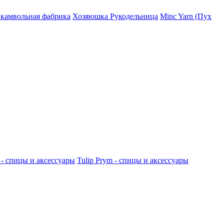
 камвольная фабрика
Хозяюшка Рукодельница
Minc Yarn (Пух
 - спицы и аксессуары
Tulip
Prym - спицы и аксессуары