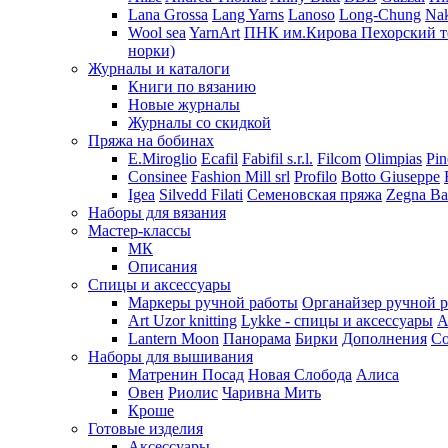
Lana Grossa
Lang Yarns
Lanoso
Long-Chung
Na
Wool sea
YarnArt
ПНК им.Кирова
Пехорский т
норки)
Журналы и каталоги
Книги по вязанию
Новые журналы
Журналы со скидкой
Пряжа на бобинах
E.Miroglio
Ecafil
Fabifil s.r.l.
Filcom
Olimpias
Pin
Consinee
Fashion Mill srl
Profilo
Botto Giuseppe
Igea
Silvedd Filati
Семеновская пряжа
Zegna Ba
Наборы для вязания
Мастер-классы
МК
Описания
Спицы и аксессуары
Маркеры ручной работы
Органайзер ручной 
Art Uzor knitting
Lykke - спицы и аксессуары
A
Lantern Moon
Панорама
Бирки
Дополнения
Co
Наборы для вышивания
Матренин Посад
Новая Слобода
Алиса
Овен
Риолис
Чаривна Мить
Кроше
Готовые изделия
Аксессуары