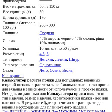
производства
Вес / метраж мотка
50 г / 150 м
Вес единицы (г)
50
Длина единицы (м)
170
Толщина (метров в
200 - 300
100 гр.)
Толщина
Средняя
45% шерсть мерино 45% хлопок pima
Состав
10% полиамид
Упаковка
10 мотков по 50 грамм
Размер спиц
4.5
,
5
Тип пряжи
Детская
,
Летняя
,
Шнур
Тип окрашивания
Однотонное
Сезон
Лето
,
Осень
,
Весна
Калькулятор
Калькулятор расчета пряжи
для популярных вязанных
изделий позволяет рассчитать необходимое количество пряжи
для вязания в зависимости от используемой в проекте пряжи.
Исходными данными для
Калькулятора пряжи
являются:
тип изделия, размер изделия, характеристики пряжи - вес или
плотность. В результате будет рассчитан метраж пряжи для
вязания необходимый для планируемого изделия.
Для ДЕТЕЙ
Для ЖЕНЩИН
Для МУЖЧИН
АКСЕССУАРЫ