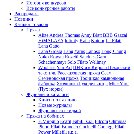
История конкурсов
Все конкурсные работы
Распродажа
Новинки
Каталог товаров
Пряжа
Alize
Andrea Thomas
Anny Blatt
BBB
Gazzal
HiMALAYA
Infinity
Katia
Kutnor
La Filati
Lana Gatto
Lana Grossa
Lang Yarns
Lanoso
Long-Chung
Nako
Rowan
Rozetti
Sandnes Garn
Schachenmayr
Solo Filato
Wellmay
Wool sea
YarnArt
ПНК им.Кирова
Пехорский
текстиль
Рассказовская пряжа
Сеам
Семеновская пряжа
Троицкая камвольная
фабрика
Хозяюшка Рукодельница
Minc Yarn
(Пух норки)
Журналы и каталоги
Книги по вязанию
Новые журналы
Журналы со скидкой
Пряжа на бобинах
E.Miroglio
Ecafil
Fabifil s.r.l.
Filcom
Olimpias
Pinori Filati
Brunello Cucinelli
Cariaggi
Filati
Power
Millefili s.p.a.