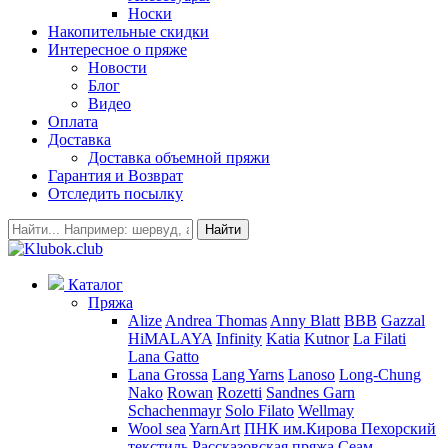
Носки
Накопительные скидки
Интересное о пряже
Новости
Блог
Видео
Оплата
Доставка
Доставка объемной пряжи
Гарантия и Возврат
Отследить посылку
Найти
Каталог
Пряжа
Alize
Andrea Thomas
Anny Blatt
BBB
Gazzal
HiMALAYA
Infinity
Katia
Kutnor
La Filati
Lana Gatto
Lana Grossa
Lang Yarns
Lanoso
Long-Chung
Nako
Rowan
Rozetti
Sandnes Garn
Schachenmayr
Solo Filato
Wellmay
Wool sea
YarnArt
ПНК им.Кирова
Пехорский
текстиль
Рассказовская пряжа
Сеам