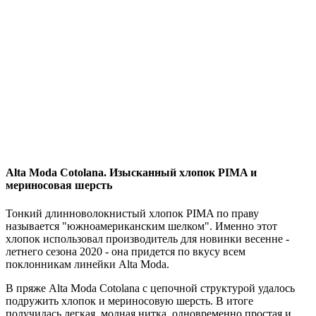
Alta Moda Cotolanа. Изысканный хлопок PIMA и
мериносовая шерсть
Тонкий длинноволокнистый хлопок PIMA по праву
называется "южноамериканским шелком". Именно этот
хлопок использовал производитель для новинки весенне -
летнего сезона 2020 - она придется по вкусу всем
поклонникам линейки Alta Moda.
В пряже Alta Moda Cotolanа с цепочной структурой удалось
подружить хлопок и мериносовую шерсть. В итоге
получилась легкая, модная нитка, одновременно простая и