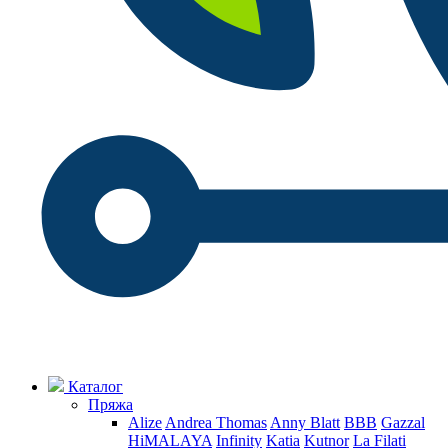
Каталог
Пряжа
Alize
Andrea Thomas
Anny Blatt
BBB
Gazzal
HiMALAYA
Infinity
Katia
Kutnor
La Filati