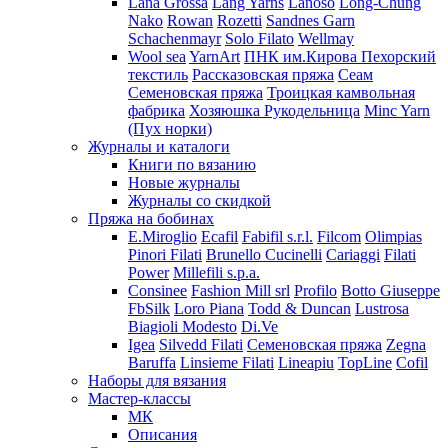
Lana Grossa
Lang Yarns
Lanoso
Long-Chung
Nako
Rowan
Rozetti
Sandnes Garn
Schachenmayr
Solo Filato
Wellmay
Wool sea
YarnArt
ПНК им.Кирова
Пехорский
текстиль
Рассказовская пряжа
Сеам
Семеновская пряжа
Троицкая камвольная
фабрика
Хозяюшка Рукодельница
Minc Yarn
(Пух норки)
Журналы и каталоги
Книги по вязанию
Новые журналы
Журналы со скидкой
Пряжа на бобинах
E.Miroglio
Ecafil
Fabifil s.r.l.
Filcom
Olimpias
Pinori Filati
Brunello Cucinelli
Cariaggi
Filati
Power
Millefili s.p.a.
Consinee
Fashion Mill srl
Profilo
Botto Giuseppe
FbSilk
Loro Piana
Todd & Duncan
Lustrosa
Biagioli Modesto
Di.Ve
Igea
Silvedd Filati
Семеновская пряжа
Zegna
Baruffa
Linsieme Filati
Lineapiu
TopLine
Cofil
Наборы для вязания
Мастер-классы
МК
Описания