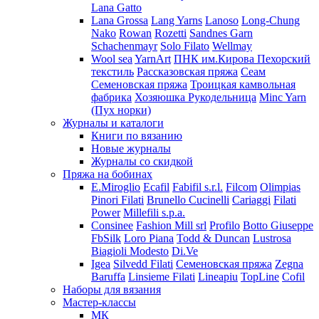
Lana Gatto
Lana Grossa
Lang Yarns
Lanoso
Long-Chung
Nako
Rowan
Rozetti
Sandnes Garn
Schachenmayr
Solo Filato
Wellmay
Wool sea
YarnArt
ПНК им.Кирова
Пехорский
текстиль
Рассказовская пряжа
Сеам
Семеновская пряжа
Троицкая камвольная
фабрика
Хозяюшка Рукодельница
Minc Yarn
(Пух норки)
Журналы и каталоги
Книги по вязанию
Новые журналы
Журналы со скидкой
Пряжа на бобинах
E.Miroglio
Ecafil
Fabifil s.r.l.
Filcom
Olimpias
Pinori Filati
Brunello Cucinelli
Cariaggi
Filati
Power
Millefili s.p.a.
Consinee
Fashion Mill srl
Profilo
Botto Giuseppe
FbSilk
Loro Piana
Todd & Duncan
Lustrosa
Biagioli Modesto
Di.Ve
Igea
Silvedd Filati
Семеновская пряжа
Zegna
Baruffa
Linsieme Filati
Lineapiu
TopLine
Cofil
Наборы для вязания
Мастер-классы
МК