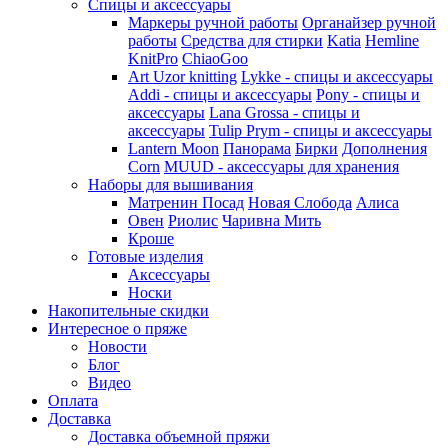
Спицы и аксессуары
Маркеры ручной работы
Органайзер ручной
работы
Средства для стирки
Katia
Hemline
KnitPro
ChiaoGoo
Art Uzor knitting
Lykke - спицы и аксессуары
Addi - спицы и аксессуары
Pony - спицы и
аксессуары
Lana Grossa - спицы и
аксессуары
Tulip
Prym - спицы и аксессуары
Lantern Moon
Панорама
Бирки
Дополнения
Corn
MUUD - аксессуары для хранения
Наборы для вышивания
Матренин Посад
Новая Слобода
Алиса
Овен
Риолис
Чаривна Мить
Кроше
Готовые изделия
Аксессуары
Носки
Накопительные скидки
Интересное о пряже
Новости
Блог
Видео
Оплата
Доставка
Доставка объемной пряжи