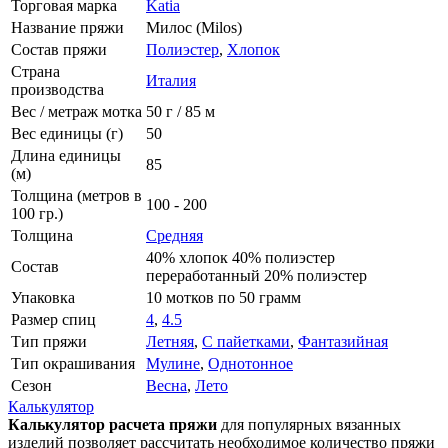
Торговая марка
Katia
Название пряжи
Милос (Milos)
Состав пряжи
Полиэстер
,
Хлопок
Страна
Италия
производства
Вес / метраж мотка
50 г / 85 м
Вес единицы (г)
50
Длина единицы
85
(м)
Толщина (метров в
100 - 200
100 гр.)
Толщина
Средняя
40% хлопок 40% полиэстер
Состав
переработанный 20% полиэстер
Упаковка
10 мотков по 50 грамм
Размер спиц
4
,
4.5
Тип пряжи
Летняя
,
С пайетками
,
Фантазийная
Тип окрашивания
Мулине
,
Однотонное
Сезон
Весна
,
Лето
Калькулятор
Калькулятор расчета пряжи
для популярных вязанных
изделий позволяет рассчитать необходимое количество пряжи