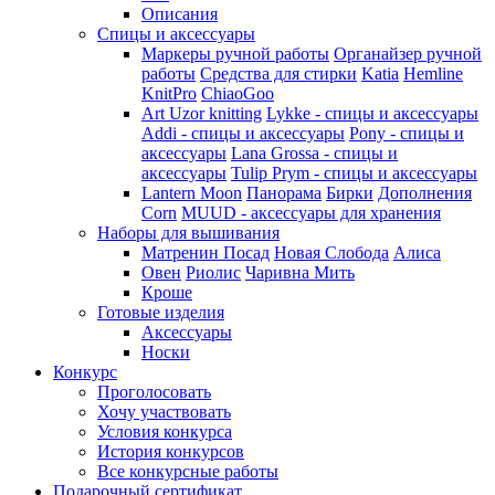
Описания
Спицы и аксессуары
Маркеры ручной работы
Органайзер ручной
работы
Средства для стирки
Katia
Hemline
KnitPro
ChiaoGoo
Art Uzor knitting
Lykke - спицы и аксессуары
Addi - спицы и аксессуары
Pony - спицы и
аксессуары
Lana Grossa - спицы и
аксессуары
Tulip
Prym - спицы и аксессуары
Lantern Moon
Панорама
Бирки
Дополнения
Corn
MUUD - аксессуары для хранения
Наборы для вышивания
Матренин Посад
Новая Слобода
Алиса
Овен
Риолис
Чаривна Мить
Кроше
Готовые изделия
Аксессуары
Носки
Конкурс
Проголосовать
Хочу участвовать
Условия конкурса
История конкурсов
Все конкурсные работы
Подарочный сертификат