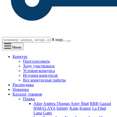
Я ищу...
Меню
Конкурс
Проголосовать
Хочу участвовать
Условия конкурса
История конкурсов
Все конкурсные работы
Распродажа
Новинки
Каталог товаров
Пряжа
Alize
Andrea Thomas
Anny Blatt
BBB
Gazzal
HiMALAYA
Infinity
Katia
Kutnor
La Filati
Lana Gatto