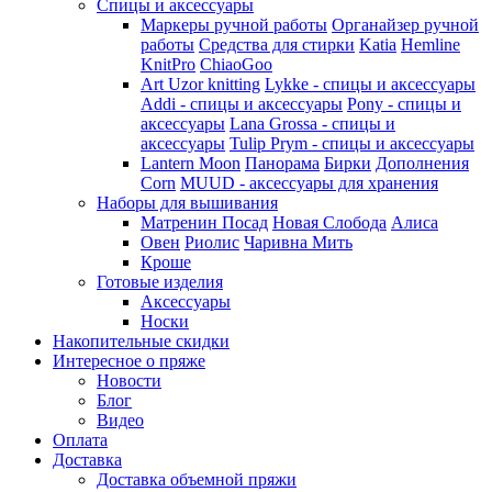
Спицы и аксессуары
Маркеры ручной работы
Органайзер ручной
работы
Средства для стирки
Katia
Hemline
KnitPro
ChiaoGoo
Art Uzor knitting
Lykke - спицы и аксессуары
Addi - спицы и аксессуары
Pony - спицы и
аксессуары
Lana Grossa - спицы и
аксессуары
Tulip
Prym - спицы и аксессуары
Lantern Moon
Панорама
Бирки
Дополнения
Corn
MUUD - аксессуары для хранения
Наборы для вышивания
Матренин Посад
Новая Слобода
Алиса
Овен
Риолис
Чаривна Мить
Кроше
Готовые изделия
Аксессуары
Носки
Накопительные скидки
Интересное о пряже
Новости
Блог
Видео
Оплата
Доставка
Доставка объемной пряжи