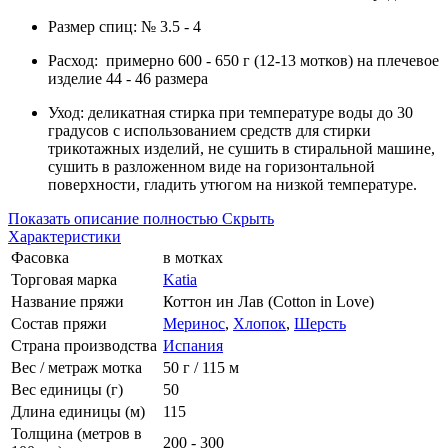
Размер спиц: № 3.5 - 4
Расход: примерно 600 - 650 г (12-13 мотков) на плечевое
изделие 44 - 46 размера
Уход: деликатная стирка при температуре воды до 30
градусов с использованием средств для стирки
трикотажных изделий, не сушить в стиральной машине,
сушить в разложенном виде на горизонтальной
поверхности, гладить утюгом на низкой температуре.
Показать описание полностью
Скрыть
Характеристики
Фасовка
в мотках
Торговая марка
Katia
Название пряжи
Коттон ин Лав (Cotton in Love)
Состав пряжи
Меринос
,
Хлопок
,
Шерсть
Страна производства
Испания
Вес / метраж мотка
50 г / 115 м
Вес единицы (г)
50
Длина единицы (м)
115
Толщина (метров в
200 - 300