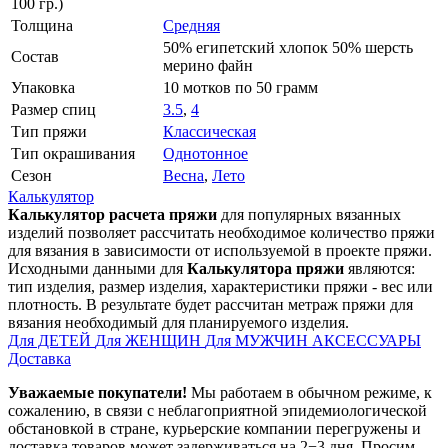
100 гр.)
Толщина
Средняя
50% египетский хлопок 50% шерсть
Состав
мерино файн
Упаковка
10 мотков по 50 грамм
Размер спиц
3.5
,
4
Тип пряжи
Классическая
Тип окрашивания
Однотонное
Сезон
Весна
,
Лето
Калькулятор
Калькулятор расчета пряжи
для популярных вязанных
изделий позволяет рассчитать необходимое количество пряжи
для вязания в зависимости от используемой в проекте пряжи.
Исходными данными для
Калькулятора пряжи
являются:
тип изделия, размер изделия, характеристики пряжи - вес или
плотность. В результате будет рассчитан метраж пряжи для
вязания необходимый для планируемого изделия.
Для ДЕТЕЙ
Для ЖЕНЩИН
Для МУЖЧИН
АКСЕССУАРЫ
Доставка
Уважаемые покупатели!
Мы работаем в обычном режиме, к
сожалению, в связи с неблагоприятной эпидемиологической
обстановкой в стране, курьерские компании перегружены и
доставка товаров может задерживаться на 2−3 дня. Просим