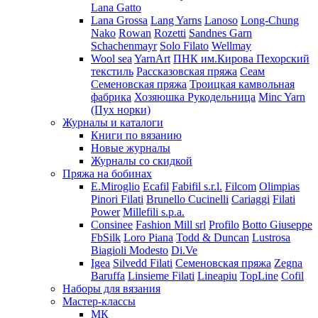
Lana Gatto
Lana Grossa
Lang Yarns
Lanoso
Long-Chung
Nako
Rowan
Rozetti
Sandnes Garn
Schachenmayr
Solo Filato
Wellmay
Wool sea
YarnArt
ПНК им.Кирова
Пехорский
текстиль
Рассказовская пряжа
Сеам
Семеновская пряжа
Троицкая камвольная
фабрика
Хозяюшка Рукодельница
Minc Yarn
(Пух норки)
Журналы и каталоги
Книги по вязанию
Новые журналы
Журналы со скидкой
Пряжа на бобинах
E.Miroglio
Ecafil
Fabifil s.r.l.
Filcom
Olimpias
Pinori Filati
Brunello Cucinelli
Cariaggi
Filati
Power
Millefili s.p.a.
Consinee
Fashion Mill srl
Profilo
Botto Giuseppe
FbSilk
Loro Piana
Todd & Duncan
Lustrosa
Biagioli Modesto
Di.Ve
Igea
Silvedd Filati
Семеновская пряжа
Zegna
Baruffa
Linsieme Filati
Lineapiu
TopLine
Cofil
Наборы для вязания
Мастер-классы
МК