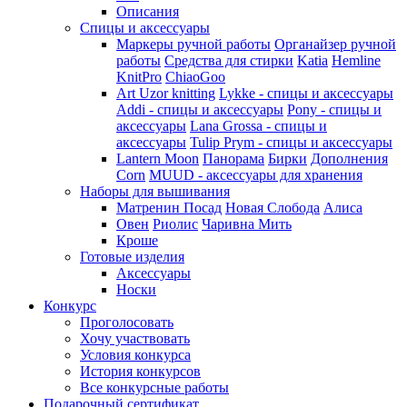
Описания
Спицы и аксессуары
Маркеры ручной работы
Органайзер ручной
работы
Средства для стирки
Katia
Hemline
KnitPro
ChiaoGoo
Art Uzor knitting
Lykke - спицы и аксессуары
Addi - спицы и аксессуары
Pony - спицы и
аксессуары
Lana Grossa - спицы и
аксессуары
Tulip
Prym - спицы и аксессуары
Lantern Moon
Панорама
Бирки
Дополнения
Corn
MUUD - аксессуары для хранения
Наборы для вышивания
Матренин Посад
Новая Слобода
Алиса
Овен
Риолис
Чаривна Мить
Кроше
Готовые изделия
Аксессуары
Носки
Конкурс
Проголосовать
Хочу участвовать
Условия конкурса
История конкурсов
Все конкурсные работы
Подарочный сертификат