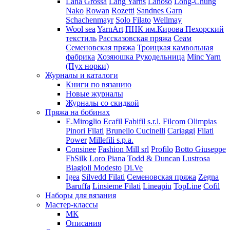
Lana Grossa
Lang Yarns
Lanoso
Long-Chung
Nako
Rowan
Rozetti
Sandnes Garn
Schachenmayr
Solo Filato
Wellmay
Wool sea
YarnArt
ПНК им.Кирова
Пехорский
текстиль
Рассказовская пряжа
Сеам
Семеновская пряжа
Троицкая камвольная
фабрика
Хозяюшка Рукодельница
Minc Yarn
(Пух норки)
Журналы и каталоги
Книги по вязанию
Новые журналы
Журналы со скидкой
Пряжа на бобинах
E.Miroglio
Ecafil
Fabifil s.r.l.
Filcom
Olimpias
Pinori Filati
Brunello Cucinelli
Cariaggi
Filati
Power
Millefili s.p.a.
Consinee
Fashion Mill srl
Profilo
Botto Giuseppe
FbSilk
Loro Piana
Todd & Duncan
Lustrosa
Biagioli Modesto
Di.Ve
Igea
Silvedd Filati
Семеновская пряжа
Zegna
Baruffa
Linsieme Filati
Lineapiu
TopLine
Cofil
Наборы для вязания
Мастер-классы
МК
Описания