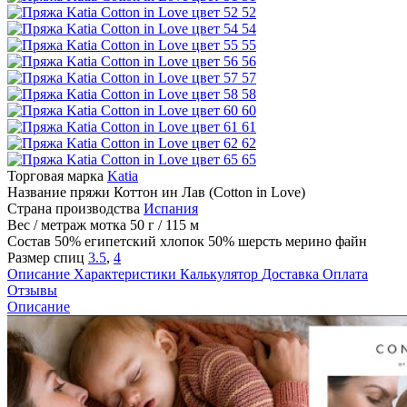
52
54
55
56
57
58
60
61
62
65
Торговая марка
Katia
Название пряжи
Коттон ин Лав (Cotton in Love)
Страна производства
Испания
Вес / метраж мотка
50 г / 115 м
Состав
50% египетский хлопок 50% шерсть мерино файн
Размер спиц
3.5
,
4
Описание
Характеристики
Калькулятор
Доставка
Оплата
Отзывы
Описание