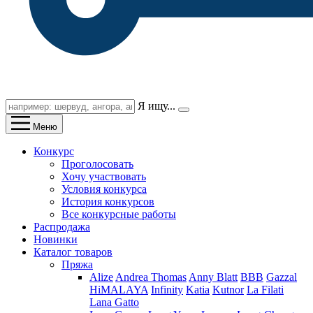
Я ищу...
Меню
Конкурс
Проголосовать
Хочу участвовать
Условия конкурса
История конкурсов
Все конкурсные работы
Распродажа
Новинки
Каталог товаров
Пряжа
Alize
Andrea Thomas
Anny Blatt
BBB
Gazzal
HiMALAYA
Infinity
Katia
Kutnor
La Filati
Lana Gatto