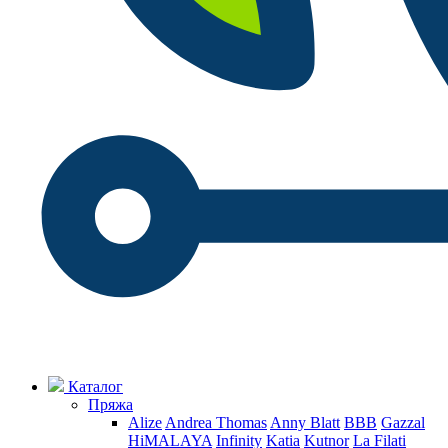
Каталог
Пряжа
Alize
Andrea Thomas
Anny Blatt
BBB
Gazzal
HiMALAYA
Infinity
Katia
Kutnor
La Filati