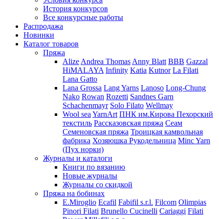
История конкурсов
Все конкурсные работы
Распродажа
Новинки
Каталог товаров
Пряжа
Alize
Andrea Thomas
Anny Blatt
BBB
Gazzal
HiMALAYA
Infinity
Katia
Kutnor
La Filati
Lana Gatto
Lana Grossa
Lang Yarns
Lanoso
Long-Chung
Nako
Rowan
Rozetti
Sandnes Garn
Schachenmayr
Solo Filato
Wellmay
Wool sea
YarnArt
ПНК им.Кирова
Пехорский
текстиль
Рассказовская пряжа
Сеам
Семеновская пряжа
Троицкая камвольная
фабрика
Хозяюшка Рукодельница
Minc Yarn
(Пух норки)
Журналы и каталоги
Книги по вязанию
Новые журналы
Журналы со скидкой
Пряжа на бобинах
E.Miroglio
Ecafil
Fabifil s.r.l.
Filcom
Olimpias
Pinori Filati
Brunello Cucinelli
Cariaggi
Filati