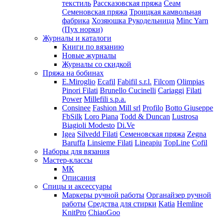
текстиль
Рассказовская пряжа
Сеам
Семеновская пряжа
Троицкая камвольная
фабрика
Хозяюшка Рукодельница
Minc Yarn
(Пух норки)
Журналы и каталоги
Книги по вязанию
Новые журналы
Журналы со скидкой
Пряжа на бобинах
E.Miroglio
Ecafil
Fabifil s.r.l.
Filcom
Olimpias
Pinori Filati
Brunello Cucinelli
Cariaggi
Filati
Power
Millefili s.p.a.
Consinee
Fashion Mill srl
Profilo
Botto Giuseppe
FbSilk
Loro Piana
Todd & Duncan
Lustrosa
Biagioli Modesto
Di.Ve
Igea
Silvedd Filati
Семеновская пряжа
Zegna
Baruffa
Linsieme Filati
Lineapiu
TopLine
Cofil
Наборы для вязания
Мастер-классы
МК
Описания
Спицы и аксессуары
Маркеры ручной работы
Органайзер ручной
работы
Средства для стирки
Katia
Hemline
KnitPro
ChiaoGoo