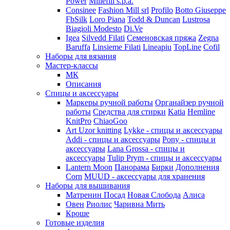
Power
Millefili s.p.a.
Consinee
Fashion Mill srl
Profilo
Botto Giuseppe
FbSilk
Loro Piana
Todd & Duncan
Lustrosa
Biagioli Modesto
Di.Ve
Igea
Silvedd Filati
Семеновская пряжа
Zegna
Baruffa
Linsieme Filati
Lineapiu
TopLine
Cofil
Наборы для вязания
Мастер-классы
МК
Описания
Спицы и аксессуары
Маркеры ручной работы
Органайзер ручной
работы
Средства для стирки
Katia
Hemline
KnitPro
ChiaoGoo
Art Uzor knitting
Lykke - спицы и аксессуары
Addi - спицы и аксессуары
Pony - спицы и
аксессуары
Lana Grossa - спицы и
аксессуары
Tulip
Prym - спицы и аксессуары
Lantern Moon
Панорама
Бирки
Дополнения
Corn
MUUD - аксессуары для хранения
Наборы для вышивания
Матренин Посад
Новая Слобода
Алиса
Овен
Риолис
Чаривна Мить
Кроше
Готовые изделия