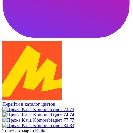
Перейти в каталог цветов
73
74
77
83
Торговая марка
Katia