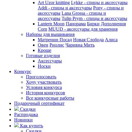
Art Uzor knitting
Lykke - спицы и аксессуары
Addi - спицы и аксессуары
Pony - спицы и
аксессуары
Lana Grossa - спицы и
аксессуары
Tulip
Prym - спицы и аксессуары
Lantern Moon
Панорама
Бирки
Дополнения
Corn
MUUD - аксессуары для хранения
Наборы для вышивания
Матренин Посад
Новая Слобода
Алиса
Овен
Риолис
Чаривна Мить
Кроше
Готовые изделия
Аксессуары
Носки
Конкурс
Проголосовать
Хочу участвовать
Условия конкурса
История конкурсов
Все конкурсные работы
Подарочный сертификат
Скидки
Распродажа
Новинки
Как купить
Скидки