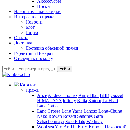
Аксессуары
Носки
Накопительные скидки
Интересное о пряже
Новости
Блог
Видео
Оплата
Доставка
Доставка объемной пряжи
Гарантия и Возврат
Отследить посылку
Найти
Каталог
Пряжа
Alize
Andrea Thomas
Anny Blatt
BBB
Gazzal
HiMALAYA
Infinity
Katia
Kutnor
La Filati
Lana Gatto
Lana Grossa
Lang Yarns
Lanoso
Long-Chung
Nako
Rowan
Rozetti
Sandnes Garn
Schachenmayr
Solo Filato
Wellmay
Wool sea
YarnArt
ПНК им.Кирова
Пехорский