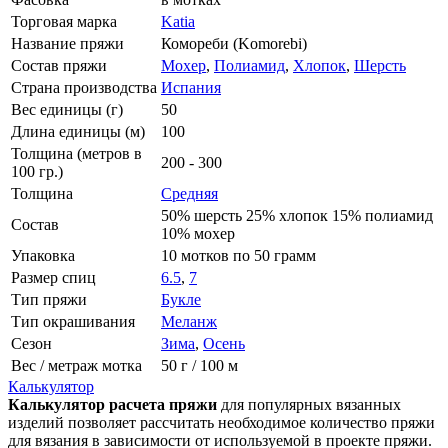
Торговая марка
Katia
Название пряжи
Комореби (Komorebi)
Состав пряжи
Мохер
,
Полиамид
,
Хлопок
,
Шерсть
Страна производства
Испания
Вес единицы (г)
50
Длина единицы (м)
100
Толщина (метров в
200 - 300
100 гр.)
Толщина
Средняя
50% шерсть 25% хлопок 15% полиамид
Состав
10% мохер
Упаковка
10 мотков по 50 грамм
Размер спиц
6.5
,
7
Тип пряжи
Букле
Тип окрашивания
Меланж
Сезон
Зима
,
Осень
Вес / метраж мотка
50 г / 100 м
Калькулятор
Калькулятор расчета пряжи
для популярных вязанных
изделий позволяет рассчитать необходимое количество пряжи
для вязания в зависимости от используемой в проекте пряжи.