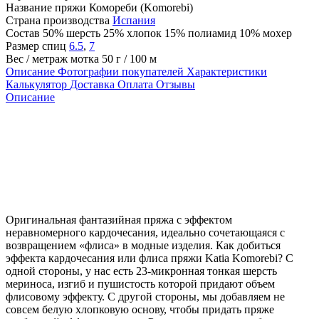
Название пряжи
Комореби (Komorebi)
Страна производства
Испания
Состав
50% шерсть 25% хлопок 15% полиамид 10% мохер
Размер спиц
6.5
,
7
Вес / метраж мотка
50 г / 100 м
Описание
Фотографии покупателей
Характеристики
Калькулятор
Доставка
Оплата
Отзывы
Описание
Оригинальная фантазийная пряжа с эффектом
неравномерного кардочесания, идеально сочетающаяся с
возвращением «флиса» в модные изделия. Как добиться
эффекта кардочесания или флиса пряжи Katia Komorebi? С
одной стороны, у нас есть 23-микронная тонкая шерсть
мериноса, изгиб и пушистость которой придают объем
флисовому эффекту. С другой стороны, мы добавляем не
совсем белую хлопковую основу, чтобы придать пряже