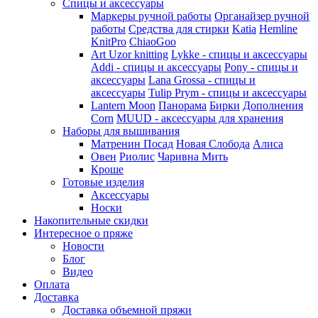
Спицы и аксессуары
Маркеры ручной работы
Органайзер ручной
работы
Средства для стирки
Katia
Hemline
KnitPro
ChiaoGoo
Art Uzor knitting
Lykke - спицы и аксессуары
Addi - спицы и аксессуары
Pony - спицы и
аксессуары
Lana Grossa - спицы и
аксессуары
Tulip
Prym - спицы и аксессуары
Lantern Moon
Панорама
Бирки
Дополнения
Corn
MUUD - аксессуары для хранения
Наборы для вышивания
Матренин Посад
Новая Слобода
Алиса
Овен
Риолис
Чаривна Мить
Кроше
Готовые изделия
Аксессуары
Носки
Накопительные скидки
Интересное о пряже
Новости
Блог
Видео
Оплата
Доставка
Доставка объемной пряжи