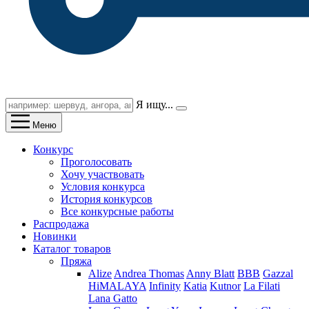
Я ищу...
Меню
Конкурс
Проголосовать
Хочу участвовать
Условия конкурса
История конкурсов
Все конкурсные работы
Распродажа
Новинки
Каталог товаров
Пряжа
Alize
Andrea Thomas
Anny Blatt
BBB
Gazzal
HiMALAYA
Infinity
Katia
Kutnor
La Filati
Lana Gatto