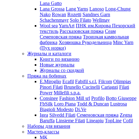
Lana Gatto
Lana Grossa
Lang Yarns
Lanoso
Long-Chung
Nako
Rowan
Rozetti
Sandnes Garn
Schachenmayr
Solo Filato
Wellmay
Wool sea
YarnArt
ПНК им.Кирова
Пехорский
текстиль
Рассказовская пряжа
Сеам
Семеновская пряжа
Троицкая камвольная
фабрика
Хозяюшка Рукодельница
Minc Yarn
(Пух норки)
Журналы и каталоги
Книги по вязанию
Новые журналы
Журналы со скидкой
Пряжа на бобинах
E.Miroglio
Ecafil
Fabifil s.r.l.
Filcom
Olimpias
Pinori Filati
Brunello Cucinelli
Cariaggi
Filati
Power
Millefili s.p.a.
Consinee
Fashion Mill srl
Profilo
Botto Giuseppe
FbSilk
Loro Piana
Todd & Duncan
Lustrosa
Biagioli Modesto
Di.Ve
Igea
Silvedd Filati
Семеновская пряжа
Zegna
Baruffa
Linsieme Filati
Lineapiu
TopLine
Cofil
Наборы для вязания
Мастер-классы
МК