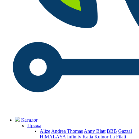
Каталог
Пряжа
Alize
Andrea Thomas
Anny Blatt
BBB
Gazzal
HiMALAYA
Infinity
Katia
Kutnor
La Filati