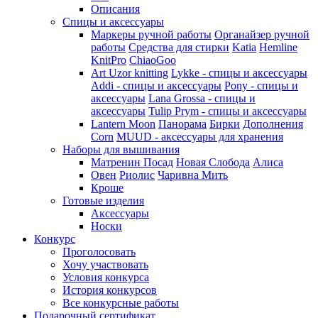
Описания
Спицы и аксессуары
Маркеры ручной работы
Органайзер ручной
работы
Средства для стирки
Katia
Hemline
KnitPro
ChiaoGoo
Art Uzor knitting
Lykke - спицы и аксессуары
Addi - спицы и аксессуары
Pony - спицы и
аксессуары
Lana Grossa - спицы и
аксессуары
Tulip
Prym - спицы и аксессуары
Lantern Moon
Панорама
Бирки
Дополнения
Corn
MUUD - аксессуары для хранения
Наборы для вышивания
Матренин Посад
Новая Слобода
Алиса
Овен
Риолис
Чаривна Мить
Кроше
Готовые изделия
Аксессуары
Носки
Конкурс
Проголосовать
Хочу участвовать
Условия конкурса
История конкурсов
Все конкурсные работы
Подарочный сертификат