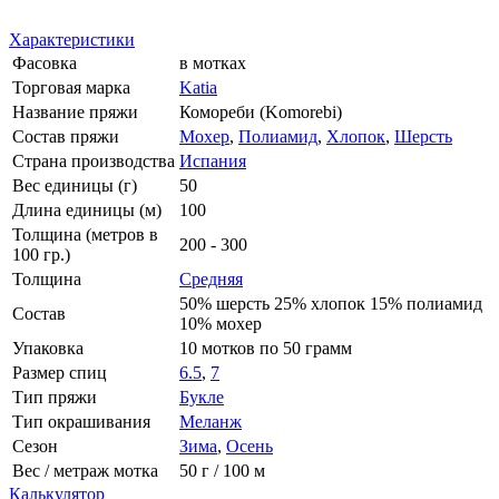
Характеристики
Фасовка
в мотках
Торговая марка
Katia
Название пряжи
Комореби (Komorebi)
Состав пряжи
Мохер
,
Полиамид
,
Хлопок
,
Шерсть
Страна производства
Испания
Вес единицы (г)
50
Длина единицы (м)
100
Толщина (метров в
200 - 300
100 гр.)
Толщина
Средняя
50% шерсть 25% хлопок 15% полиамид
Состав
10% мохер
Упаковка
10 мотков по 50 грамм
Размер спиц
6.5
,
7
Тип пряжи
Букле
Тип окрашивания
Меланж
Сезон
Зима
,
Осень
Вес / метраж мотка
50 г / 100 м
Калькулятор