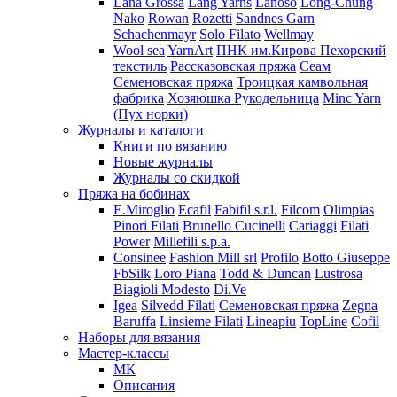
Lana Grossa
Lang Yarns
Lanoso
Long-Chung
Nako
Rowan
Rozetti
Sandnes Garn
Schachenmayr
Solo Filato
Wellmay
Wool sea
YarnArt
ПНК им.Кирова
Пехорский
текстиль
Рассказовская пряжа
Сеам
Семеновская пряжа
Троицкая камвольная
фабрика
Хозяюшка Рукодельница
Minc Yarn
(Пух норки)
Журналы и каталоги
Книги по вязанию
Новые журналы
Журналы со скидкой
Пряжа на бобинах
E.Miroglio
Ecafil
Fabifil s.r.l.
Filcom
Olimpias
Pinori Filati
Brunello Cucinelli
Cariaggi
Filati
Power
Millefili s.p.a.
Consinee
Fashion Mill srl
Profilo
Botto Giuseppe
FbSilk
Loro Piana
Todd & Duncan
Lustrosa
Biagioli Modesto
Di.Ve
Igea
Silvedd Filati
Семеновская пряжа
Zegna
Baruffa
Linsieme Filati
Lineapiu
TopLine
Cofil
Наборы для вязания
Мастер-классы
МК
Описания