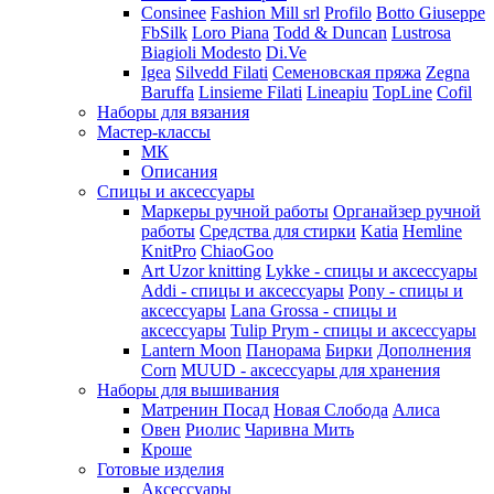
Consinee
Fashion Mill srl
Profilo
Botto Giuseppe
FbSilk
Loro Piana
Todd & Duncan
Lustrosa
Biagioli Modesto
Di.Ve
Igea
Silvedd Filati
Семеновская пряжа
Zegna
Baruffa
Linsieme Filati
Lineapiu
TopLine
Cofil
Наборы для вязания
Мастер-классы
МК
Описания
Спицы и аксессуары
Маркеры ручной работы
Органайзер ручной
работы
Средства для стирки
Katia
Hemline
KnitPro
ChiaoGoo
Art Uzor knitting
Lykke - спицы и аксессуары
Addi - спицы и аксессуары
Pony - спицы и
аксессуары
Lana Grossa - спицы и
аксессуары
Tulip
Prym - спицы и аксессуары
Lantern Moon
Панорама
Бирки
Дополнения
Corn
MUUD - аксессуары для хранения
Наборы для вышивания
Матренин Посад
Новая Слобода
Алиса
Овен
Риолис
Чаривна Мить
Кроше
Готовые изделия
Аксессуары