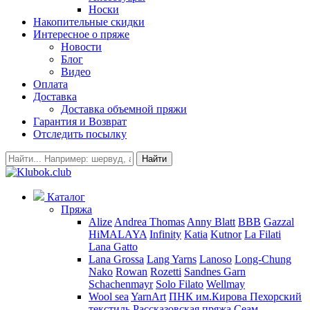
Носки
Накопительные скидки
Интересное о пряже
Новости
Блог
Видео
Оплата
Доставка
Доставка объемной пряжи
Гарантия и Возврат
Отследить посылку
Найти
Каталог
Пряжа
Alize
Andrea Thomas
Anny Blatt
BBB
Gazzal
HiMALAYA
Infinity
Katia
Kutnor
La Filati
Lana Gatto
Lana Grossa
Lang Yarns
Lanoso
Long-Chung
Nako
Rowan
Rozetti
Sandnes Garn
Schachenmayr
Solo Filato
Wellmay
Wool sea
YarnArt
ПНК им.Кирова
Пехорский
текстиль
Рассказовская пряжа
Сеам