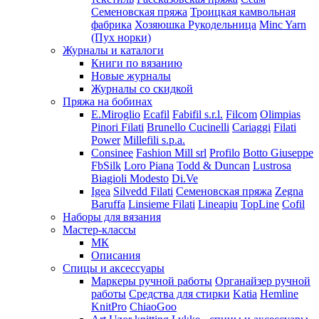
Семеновская пряжа
Троицкая камвольная
фабрика
Хозяюшка Рукодельница
Minc Yarn
(Пух норки)
Журналы и каталоги
Книги по вязанию
Новые журналы
Журналы со скидкой
Пряжа на бобинах
E.Miroglio
Ecafil
Fabifil s.r.l.
Filcom
Olimpias
Pinori Filati
Brunello Cucinelli
Cariaggi
Filati
Power
Millefili s.p.a.
Consinee
Fashion Mill srl
Profilo
Botto Giuseppe
FbSilk
Loro Piana
Todd & Duncan
Lustrosa
Biagioli Modesto
Di.Ve
Igea
Silvedd Filati
Семеновская пряжа
Zegna
Baruffa
Linsieme Filati
Lineapiu
TopLine
Cofil
Наборы для вязания
Мастер-классы
МК
Описания
Спицы и аксессуары
Маркеры ручной работы
Органайзер ручной
работы
Средства для стирки
Katia
Hemline
KnitPro
ChiaoGoo