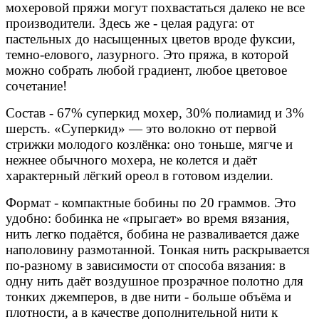
мохеровой пряжи могут похвастаться далеко не все
производители. Здесь же - целая радуга: от
пастельных до насыщенных цветов вроде фуксии,
темно-елового, лазурного. Это пряжа, в которой
можно собрать любой градиент, любое цветовое
сочетание!
Состав - 67% суперкид мохер, 30% полиамид и 3%
шерсть. «Суперкид» — это волокно от первой
стрижки молодого козлёнка: оно тоньше, мягче и
нежнее обычного мохера, не колется и даёт
характерный лёгкий ореол в готовом изделии.
Формат - компактные бобины по 20 граммов. Это
удобно: бобинка не «прыгает» во время вязания,
нить легко подаётся, бобина не разваливается даже
наполовину размотанной. Тонкая нить раскрывается
по-разному в зависимости от способа вязания: в
одну нить даёт воздушное прозрачное полотно для
тонких джемперов, в две нити - больше объёма и
плотности, а в качестве дополнительной нити к