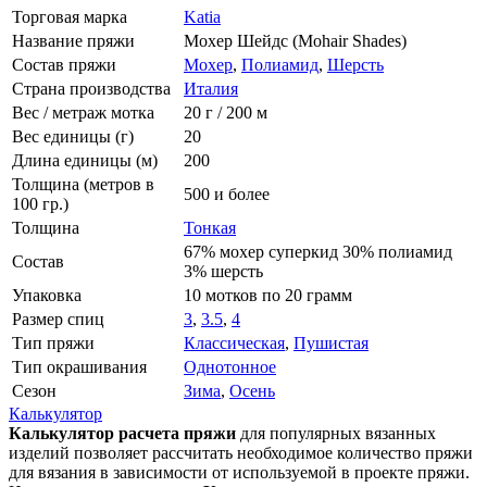
Торговая марка
Katia
Название пряжи
Мохер Шейдс (Mohair Shades)
Состав пряжи
Мохер
,
Полиамид
,
Шерсть
Страна производства
Италия
Вес / метраж мотка
20 г / 200 м
Вес единицы (г)
20
Длина единицы (м)
200
Толщина (метров в
500 и более
100 гр.)
Толщина
Тонкая
67% мохер суперкид 30% полиамид
Состав
3% шерсть
Упаковка
10 мотков по 20 грамм
Размер спиц
3
,
3.5
,
4
Тип пряжи
Классическая
,
Пушистая
Тип окрашивания
Однотонное
Сезон
Зима
,
Осень
Калькулятор
Калькулятор расчета пряжи
для популярных вязанных
изделий позволяет рассчитать необходимое количество пряжи
для вязания в зависимости от используемой в проекте пряжи.