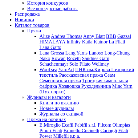
История конкурсов
Все конкурсные работы
Распродажа
Новинки
Каталог товаров
Пряжа
Alize
Andrea Thomas
Anny Blatt
BBB
Gazzal
HiMALAYA
Infinity
Katia
Kutnor
La Filati
Lana Gatto
Lana Grossa
Lang Yarns
Lanoso
Long-Chung
Nako
Rowan
Rozetti
Sandnes Garn
Schachenmayr
Solo Filato
Wellmay
Wool sea
YarnArt
ПНК им.Кирова
Пехорский
текстиль
Рассказовская пряжа
Сеам
Семеновская пряжа
Троицкая камвольная
фабрика
Хозяюшка Рукодельница
Minc Yarn
(Пух норки)
Журналы и каталоги
Книги по вязанию
Новые журналы
Журналы со скидкой
Пряжа на бобинах
E.Miroglio
Ecafil
Fabifil s.r.l.
Filcom
Olimpias
Pinori Filati
Brunello Cucinelli
Cariaggi
Filati
Power
Millefili s.p.a.