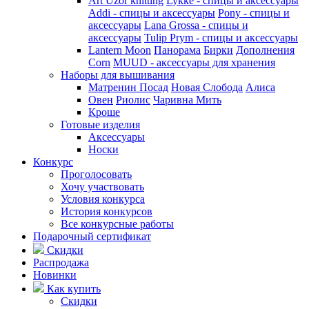
Art Uzor knitting
Lykke - спицы и аксессуары
Addi - спицы и аксессуары
Pony - спицы и
аксессуары
Lana Grossa - спицы и
аксессуары
Tulip
Prym - спицы и аксессуары
Lantern Moon
Панорама
Бирки
Дополнения
Corn
MUUD - аксессуары для хранения
Наборы для вышивания
Матренин Посад
Новая Слобода
Алиса
Овен
Риолис
Чаривна Мить
Кроше
Готовые изделия
Аксессуары
Носки
Конкурс
Проголосовать
Хочу участвовать
Условия конкурса
История конкурсов
Все конкурсные работы
Подарочный сертификат
Скидки
Распродажа
Новинки
Как купить
Скидки