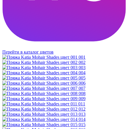
Перейти в каталог цветов
001
002
003
004
005
006
007
008
009
011
012
013
014
015