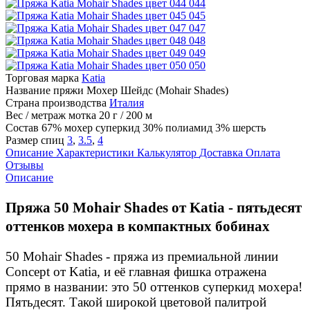
044
045
047
048
049
050
Торговая марка
Katia
Название пряжи
Мохер Шейдс (Mohair Shades)
Страна производства
Италия
Вес / метраж мотка
20 г / 200 м
Состав
67% мохер суперкид 30% полиамид 3% шерсть
Размер спиц
3
,
3.5
,
4
Описание
Характеристики
Калькулятор
Доставка
Оплата
Отзывы
Описание
Пряжа 50 Mohair Shades от Katia - пятьдесят
оттенков мохера в компактных бобинах
50 Mohair Shades - пряжа из премиальной линии
Concept от Katia, и её главная фишка отражена
прямо в названии: это 50 оттенков суперкид мохера!
Пятьдесят. Такой широкой цветовой палитрой