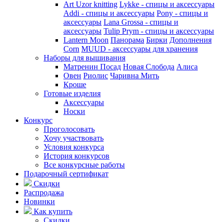
Art Uzor knitting
Lykke - спицы и аксессуары
Addi - спицы и аксессуары
Pony - спицы и
аксессуары
Lana Grossa - спицы и
аксессуары
Tulip
Prym - спицы и аксессуары
Lantern Moon
Панорама
Бирки
Дополнения
Corn
MUUD - аксессуары для хранения
Наборы для вышивания
Матренин Посад
Новая Слобода
Алиса
Овен
Риолис
Чаривна Мить
Кроше
Готовые изделия
Аксессуары
Носки
Конкурс
Проголосовать
Хочу участвовать
Условия конкурса
История конкурсов
Все конкурсные работы
Подарочный сертификат
Скидки
Распродажа
Новинки
Как купить
Скидки