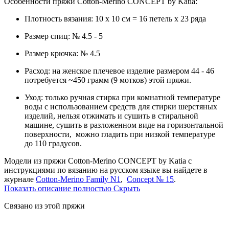
Особенности пряжи Cotton-Merino
CONCEPT by Katia
:
Плотность вязания: 10 х 10 см = 16 петель х 23 ряда
Размер спиц: № 4.5 - 5
Размер крючка: № 4.5
Расход: на женское плечевое изделие размером 44 - 46
потребуется ~450 грамм (9 мотков) этой пряжи.
Уход: только ручная стирка при комнатной температуре
воды с использованием средств для стирки шерстяных
изделий, нельзя отжимать и сушить в стиральной
машине, сушить в разложенном виде на горизонтальной
поверхности, можно гладить при низкой температуре
до 110 градусов.
Модели
из пряжи Cotton-Merino CONCEPT by Katia с
инструкциями по вязанию на русском языке вы найдете в
журнале
Cotton-Merino Family N1
,
Concept № 15
.
Показать описание полностью
Скрыть
Связано из этой пряжи