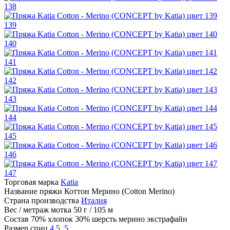
138
139
140
141
142
143
144
145
146
147
Торговая марка
Katia
Название пряжи
Коттон Мерино (Cotton Merino)
Страна производства
Италия
Вес / метраж мотка
50 г / 105 м
Состав
70% хлопок 30% шерсть мерино экстрафайн
Размер спиц
4.5
,
5