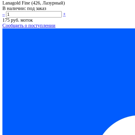
Lanagold Fine (426, Лазурный)
В наличии:
под заказ
–
+
175 руб.
моток
Сообщить о поступлении