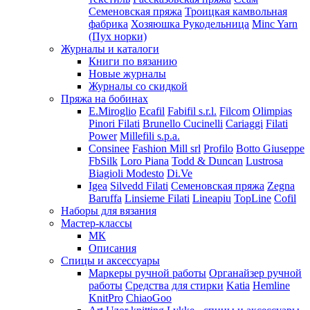
Семеновская пряжа
Троицкая камвольная
фабрика
Хозяюшка Рукодельница
Minc Yarn
(Пух норки)
Журналы и каталоги
Книги по вязанию
Новые журналы
Журналы со скидкой
Пряжа на бобинах
E.Miroglio
Ecafil
Fabifil s.r.l.
Filcom
Olimpias
Pinori Filati
Brunello Cucinelli
Cariaggi
Filati
Power
Millefili s.p.a.
Consinee
Fashion Mill srl
Profilo
Botto Giuseppe
FbSilk
Loro Piana
Todd & Duncan
Lustrosa
Biagioli Modesto
Di.Ve
Igea
Silvedd Filati
Семеновская пряжа
Zegna
Baruffa
Linsieme Filati
Lineapiu
TopLine
Cofil
Наборы для вязания
Мастер-классы
МК
Описания
Спицы и аксессуары
Маркеры ручной работы
Органайзер ручной
работы
Средства для стирки
Katia
Hemline
KnitPro
ChiaoGoo