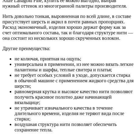
Alize Lanagold Fine, купить ее можно выгодно, выбрав
нужный оттенок из многогранной палитры производителя.
Нить довольно тонкая, выровненная по всей длине, в составе
присутствует шерсть и акрил в почти равных пропорциях.
Расход экономичный, изделия хорошо держат форму как за
счет оптимального состава, так и благодаря структуре нити —
она состоит из нескольких хорошо скрученных волокон.
Другие преимущества:
не колючая, приятная на ощупь;
универсальна в применении, из нее можно вязать легкие
палантины и шарфы, теплые свитера и платья;
не требует особых условий в уходе, допускается стирка
в обычной машине с применением жидкого средства для
шерсти;
равномерная крутка и высокое качество нити позволяют
получить красивое полотно даже начинающей
вязальщице;
не утрачивает изначального качества в течение
длительного времени, изделия не теряют вида после
стирки;
воздушная структура нити позволяет обеспечить
сохранение тепла.