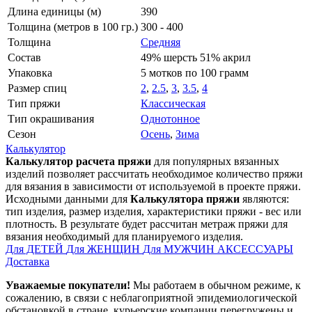
Длина единицы (м)
390
Толщина (метров в 100 гр.)
300 - 400
Толщина
Средняя
Состав
49% шерсть 51% акрил
Упаковка
5 мотков по 100 грамм
Размер спиц
2
,
2.5
,
3
,
3.5
,
4
Тип пряжи
Классическая
Тип окрашивания
Однотонное
Сезон
Осень
,
Зима
Калькулятор
Калькулятор расчета пряжи
для популярных вязанных
изделий позволяет рассчитать необходимое количество пряжи
для вязания в зависимости от используемой в проекте пряжи.
Исходными данными для
Калькулятора пряжи
являются:
тип изделия, размер изделия, характеристики пряжи - вес или
плотность. В результате будет рассчитан метраж пряжи для
вязания необходимый для планируемого изделия.
Для ДЕТЕЙ
Для ЖЕНЩИН
Для МУЖЧИН
АКСЕССУАРЫ
Доставка
Уважаемые покупатели!
Мы работаем в обычном режиме, к
сожалению, в связи с неблагоприятной эпидемиологической
обстановкой в стране, курьерские компании перегружены и