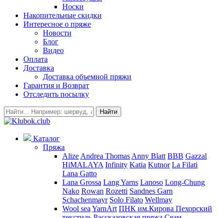
Носки
Накопительные скидки
Интересное о пряже
Новости
Блог
Видео
Оплата
Доставка
Доставка объемной пряжи
Гарантия и Возврат
Отследить посылку
Найти
Каталог
Пряжа
Alize
Andrea Thomas
Anny Blatt
BBB
Gazzal
HiMALAYA
Infinity
Katia
Kutnor
La Filati
Lana Gatto
Lana Grossa
Lang Yarns
Lanoso
Long-Chung
Nako
Rowan
Rozetti
Sandnes Garn
Schachenmayr
Solo Filato
Wellmay
Wool sea
YarnArt
ПНК им.Кирова
Пехорский
текстиль
Рассказовская пряжа
Сеам