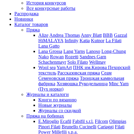
История конкурсов
Все конкурсные работы
Распродажа
Новинки
Каталог товаров
Пряжа
Alize
Andrea Thomas
Anny Blatt
BBB
Gazzal
HiMALAYA
Infinity
Katia
Kutnor
La Filati
Lana Gatto
Lana Grossa
Lang Yarns
Lanoso
Long-Chung
Nako
Rowan
Rozetti
Sandnes Garn
Schachenmayr
Solo Filato
Wellmay
Wool sea
YarnArt
ПНК им.Кирова
Пехорский
текстиль
Рассказовская пряжа
Сеам
Семеновская пряжа
Троицкая камвольная
фабрика
Хозяюшка Рукодельница
Minc Yarn
(Пух норки)
Журналы и каталоги
Книги по вязанию
Новые журналы
Журналы со скидкой
Пряжа на бобинах
E.Miroglio
Ecafil
Fabifil s.r.l.
Filcom
Olimpias
Pinori Filati
Brunello Cucinelli
Cariaggi
Filati
Power
Millefili s.p.a.