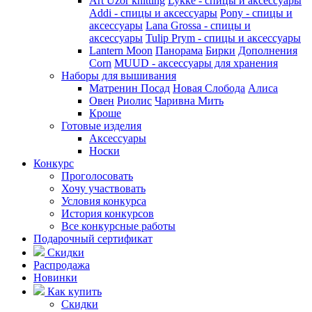
Art Uzor knitting
Lykke - спицы и аксессуары
Addi - спицы и аксессуары
Pony - спицы и
аксессуары
Lana Grossa - спицы и
аксессуары
Tulip
Prym - спицы и аксессуары
Lantern Moon
Панорама
Бирки
Дополнения
Corn
MUUD - аксессуары для хранения
Наборы для вышивания
Матренин Посад
Новая Слобода
Алиса
Овен
Риолис
Чаривна Мить
Кроше
Готовые изделия
Аксессуары
Носки
Конкурс
Проголосовать
Хочу участвовать
Условия конкурса
История конкурсов
Все конкурсные работы
Подарочный сертификат
Скидки
Распродажа
Новинки
Как купить
Скидки