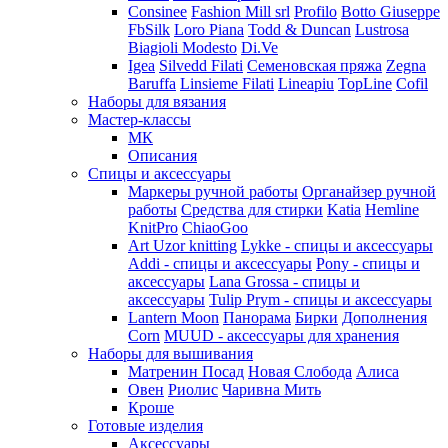
Consinee
Fashion Mill srl
Profilo
Botto Giuseppe
FbSilk
Loro Piana
Todd & Duncan
Lustrosa
Biagioli Modesto
Di.Ve
Igea
Silvedd Filati
Семеновская пряжа
Zegna
Baruffa
Linsieme Filati
Lineapiu
TopLine
Cofil
Наборы для вязания
Мастер-классы
МК
Описания
Спицы и аксессуары
Маркеры ручной работы
Органайзер ручной
работы
Средства для стирки
Katia
Hemline
KnitPro
ChiaoGoo
Art Uzor knitting
Lykke - спицы и аксессуары
Addi - спицы и аксессуары
Pony - спицы и
аксессуары
Lana Grossa - спицы и
аксессуары
Tulip
Prym - спицы и аксессуары
Lantern Moon
Панорама
Бирки
Дополнения
Corn
MUUD - аксессуары для хранения
Наборы для вышивания
Матренин Посад
Новая Слобода
Алиса
Овен
Риолис
Чаривна Мить
Кроше
Готовые изделия
Аксессуары