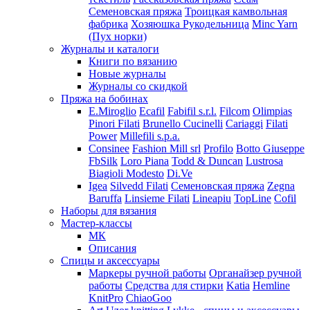
Семеновская пряжа
Троицкая камвольная
фабрика
Хозяюшка Рукодельница
Minc Yarn
(Пух норки)
Журналы и каталоги
Книги по вязанию
Новые журналы
Журналы со скидкой
Пряжа на бобинах
E.Miroglio
Ecafil
Fabifil s.r.l.
Filcom
Olimpias
Pinori Filati
Brunello Cucinelli
Cariaggi
Filati
Power
Millefili s.p.a.
Consinee
Fashion Mill srl
Profilo
Botto Giuseppe
FbSilk
Loro Piana
Todd & Duncan
Lustrosa
Biagioli Modesto
Di.Ve
Igea
Silvedd Filati
Семеновская пряжа
Zegna
Baruffa
Linsieme Filati
Lineapiu
TopLine
Cofil
Наборы для вязания
Мастер-классы
МК
Описания
Спицы и аксессуары
Маркеры ручной работы
Органайзер ручной
работы
Средства для стирки
Katia
Hemline
KnitPro
ChiaoGoo