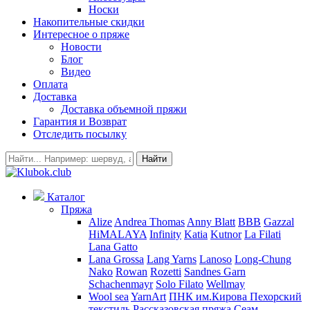
Носки
Накопительные скидки
Интересное о пряже
Новости
Блог
Видео
Оплата
Доставка
Доставка объемной пряжи
Гарантия и Возврат
Отследить посылку
Найти
Каталог
Пряжа
Alize
Andrea Thomas
Anny Blatt
BBB
Gazzal
HiMALAYA
Infinity
Katia
Kutnor
La Filati
Lana Gatto
Lana Grossa
Lang Yarns
Lanoso
Long-Chung
Nako
Rowan
Rozetti
Sandnes Garn
Schachenmayr
Solo Filato
Wellmay
Wool sea
YarnArt
ПНК им.Кирова
Пехорский
текстиль
Рассказовская пряжа
Сеам