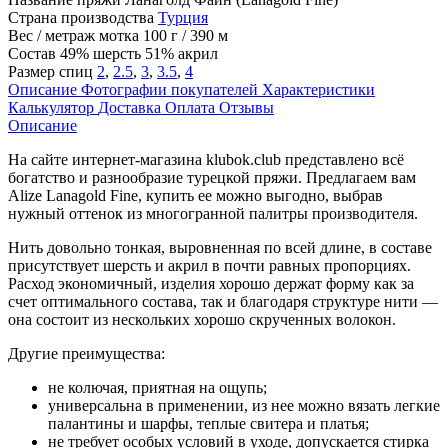
Страна производства
Турция
Вес / метраж мотка
100 г / 390 м
Состав
49% шерсть 51% акрил
Размер спиц
2
,
2.5
,
3
,
3.5
,
4
Описание
Фотографии покупателей
Характеристики
Калькулятор
Доставка
Оплата
Отзывы
Описание
На сайте интернет-магазина klubok.club представлено всё
богатство и разнообразие турецкой пряжи. Предлагаем вам
Alize Lanagold Fine, купить ее можно выгодно, выбрав
нужный оттенок из многогранной палитры производителя.
Нить довольно тонкая, выровненная по всей длине, в составе
присутствует шерсть и акрил в почти равных пропорциях.
Расход экономичный, изделия хорошо держат форму как за
счет оптимального состава, так и благодаря структуре нити —
она состоит из нескольких хорошо скрученных волокон.
Другие преимущества:
не колючая, приятная на ощупь;
универсальна в применении, из нее можно вязать легкие
палантины и шарфы, теплые свитера и платья;
не требует особых условий в уходе, допускается стирка