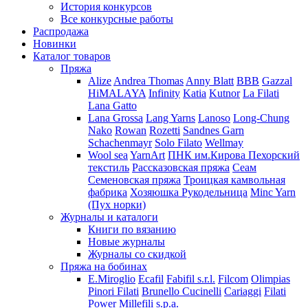
История конкурсов
Все конкурсные работы
Распродажа
Новинки
Каталог товаров
Пряжа
Alize
Andrea Thomas
Anny Blatt
BBB
Gazzal
HiMALAYA
Infinity
Katia
Kutnor
La Filati
Lana Gatto
Lana Grossa
Lang Yarns
Lanoso
Long-Chung
Nako
Rowan
Rozetti
Sandnes Garn
Schachenmayr
Solo Filato
Wellmay
Wool sea
YarnArt
ПНК им.Кирова
Пехорский
текстиль
Рассказовская пряжа
Сеам
Семеновская пряжа
Троицкая камвольная
фабрика
Хозяюшка Рукодельница
Minc Yarn
(Пух норки)
Журналы и каталоги
Книги по вязанию
Новые журналы
Журналы со скидкой
Пряжа на бобинах
E.Miroglio
Ecafil
Fabifil s.r.l.
Filcom
Olimpias
Pinori Filati
Brunello Cucinelli
Cariaggi
Filati
Power
Millefili s.p.a.