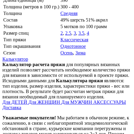
Длина единицы (м)
390
Толщина (метров в 100 гр.)
300 - 400
Толщина
Средняя
Состав
49% шерсть 51% акрил
Упаковка
5 мотков по 100 грамм
Размер спиц
2
,
2.5
,
3
,
3.5
,
4
Тип пряжи
Классическая
Тип окрашивания
Однотонное
Сезон
Осень
,
Зима
Калькулятор
Калькулятор расчета пряжи
для популярных вязанных
изделий позволяет рассчитать необходимое количество пряжи
для вязания в зависимости от используемой в проекте пряжи.
Исходными данными для
Калькулятора пряжи
являются:
тип изделия, размер изделия, характеристики пряжи - вес или
плотность. В результате будет рассчитан метраж пряжи для
вязания необходимый для планируемого изделия.
Для ДЕТЕЙ
Для ЖЕНЩИН
Для МУЖЧИН
АКСЕССУАРЫ
Доставка
Уважаемые покупатели!
Мы работаем в обычном режиме, к
сожалению, в связи с неблагоприятной эпидемиологической
обстановкой в стране, курьерские компании перегружены и
доставка товаров может задерживаться на 2−3 дня. Просим