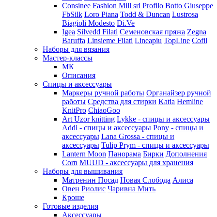
Consinee
Fashion Mill srl
Profilo
Botto Giuseppe
FbSilk
Loro Piana
Todd & Duncan
Lustrosa
Biagioli Modesto
Di.Ve
Igea
Silvedd Filati
Семеновская пряжа
Zegna
Baruffa
Linsieme Filati
Lineapiu
TopLine
Cofil
Наборы для вязания
Мастер-классы
МК
Описания
Спицы и аксессуары
Маркеры ручной работы
Органайзер ручной
работы
Средства для стирки
Katia
Hemline
KnitPro
ChiaoGoo
Art Uzor knitting
Lykke - спицы и аксессуары
Addi - спицы и аксессуары
Pony - спицы и
аксессуары
Lana Grossa - спицы и
аксессуары
Tulip
Prym - спицы и аксессуары
Lantern Moon
Панорама
Бирки
Дополнения
Corn
MUUD - аксессуары для хранения
Наборы для вышивания
Матренин Посад
Новая Слобода
Алиса
Овен
Риолис
Чаривна Мить
Кроше
Готовые изделия
Аксессуары