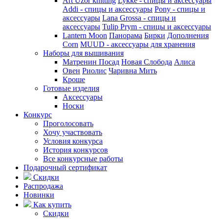
Art Uzor knitting
Lykke - спицы и аксессуары
Addi - спицы и аксессуары
Pony - спицы и
аксессуары
Lana Grossa - спицы и
аксессуары
Tulip
Prym - спицы и аксессуары
Lantern Moon
Панорама
Бирки
Дополнения
Corn
MUUD - аксессуары для хранения
Наборы для вышивания
Матренин Посад
Новая Слобода
Алиса
Овен
Риолис
Чаривна Мить
Кроше
Готовые изделия
Аксессуары
Носки
Конкурс
Проголосовать
Хочу участвовать
Условия конкурса
История конкурсов
Все конкурсные работы
Подарочный сертификат
Скидки
Распродажа
Новинки
Как купить
Скидки