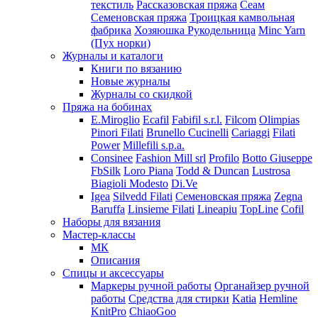
текстиль
Рассказовская пряжа
Сеам
Семеновская пряжа
Троицкая камвольная
фабрика
Хозяюшка Рукодельница
Minc Yarn
(Пух норки)
Журналы и каталоги
Книги по вязанию
Новые журналы
Журналы со скидкой
Пряжа на бобинах
E.Miroglio
Ecafil
Fabifil s.r.l.
Filcom
Olimpias
Pinori Filati
Brunello Cucinelli
Cariaggi
Filati
Power
Millefili s.p.a.
Consinee
Fashion Mill srl
Profilo
Botto Giuseppe
FbSilk
Loro Piana
Todd & Duncan
Lustrosa
Biagioli Modesto
Di.Ve
Igea
Silvedd Filati
Семеновская пряжа
Zegna
Baruffa
Linsieme Filati
Lineapiu
TopLine
Cofil
Наборы для вязания
Мастер-классы
МК
Описания
Спицы и аксессуары
Маркеры ручной работы
Органайзер ручной
работы
Средства для стирки
Katia
Hemline
KnitPro
ChiaoGoo