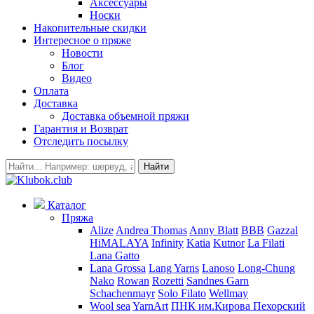
Аксессуары
Носки
Накопительные скидки
Интересное о пряже
Новости
Блог
Видео
Оплата
Доставка
Доставка объемной пряжи
Гарантия и Возврат
Отследить посылку
Найти
Каталог
Пряжа
Alize
Andrea Thomas
Anny Blatt
BBB
Gazzal
HiMALAYA
Infinity
Katia
Kutnor
La Filati
Lana Gatto
Lana Grossa
Lang Yarns
Lanoso
Long-Chung
Nako
Rowan
Rozetti
Sandnes Garn
Schachenmayr
Solo Filato
Wellmay
Wool sea
YarnArt
ПНК им.Кирова
Пехорский