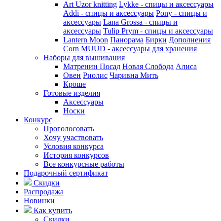
Art Uzor knitting
Lykke - спицы и аксессуары
Addi - спицы и аксессуары
Pony - спицы и
аксессуары
Lana Grossa - спицы и
аксессуары
Tulip
Prym - спицы и аксессуары
Lantern Moon
Панорама
Бирки
Дополнения
Corn
MUUD - аксессуары для хранения
Наборы для вышивания
Матренин Посад
Новая Слобода
Алиса
Овен
Риолис
Чаривна Мить
Кроше
Готовые изделия
Аксессуары
Носки
Конкурс
Проголосовать
Хочу участвовать
Условия конкурса
История конкурсов
Все конкурсные работы
Подарочный сертификат
Скидки
Распродажа
Новинки
Как купить
Скидки