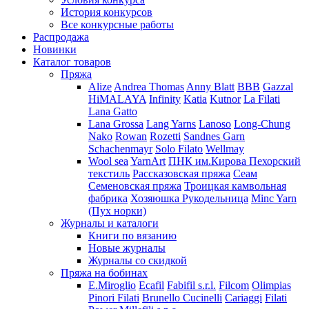
История конкурсов
Все конкурсные работы
Распродажа
Новинки
Каталог товаров
Пряжа
Alize
Andrea Thomas
Anny Blatt
BBB
Gazzal
HiMALAYA
Infinity
Katia
Kutnor
La Filati
Lana Gatto
Lana Grossa
Lang Yarns
Lanoso
Long-Chung
Nako
Rowan
Rozetti
Sandnes Garn
Schachenmayr
Solo Filato
Wellmay
Wool sea
YarnArt
ПНК им.Кирова
Пехорский
текстиль
Рассказовская пряжа
Сеам
Семеновская пряжа
Троицкая камвольная
фабрика
Хозяюшка Рукодельница
Minc Yarn
(Пух норки)
Журналы и каталоги
Книги по вязанию
Новые журналы
Журналы со скидкой
Пряжа на бобинах
E.Miroglio
Ecafil
Fabifil s.r.l.
Filcom
Olimpias
Pinori Filati
Brunello Cucinelli
Cariaggi
Filati