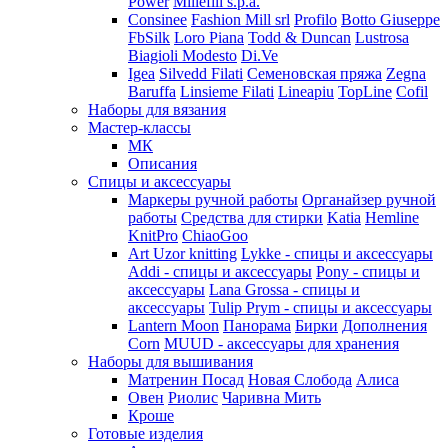
Power
Millefili s.p.a.
Consinee
Fashion Mill srl
Profilo
Botto Giuseppe
FbSilk
Loro Piana
Todd & Duncan
Lustrosa
Biagioli Modesto
Di.Ve
Igea
Silvedd Filati
Семеновская пряжа
Zegna
Baruffa
Linsieme Filati
Lineapiu
TopLine
Cofil
Наборы для вязания
Мастер-классы
МК
Описания
Спицы и аксессуары
Маркеры ручной работы
Органайзер ручной
работы
Средства для стирки
Katia
Hemline
KnitPro
ChiaoGoo
Art Uzor knitting
Lykke - спицы и аксессуары
Addi - спицы и аксессуары
Pony - спицы и
аксессуары
Lana Grossa - спицы и
аксессуары
Tulip
Prym - спицы и аксессуары
Lantern Moon
Панорама
Бирки
Дополнения
Corn
MUUD - аксессуары для хранения
Наборы для вышивания
Матренин Посад
Новая Слобода
Алиса
Овен
Риолис
Чаривна Мить
Кроше
Готовые изделия