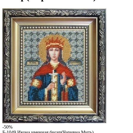
-50%
Б-1049 Икона именная бисер(Чаривна Мить)