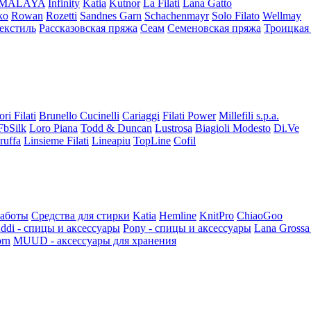
iMALAYA
Infinity
Katia
Kutnor
La Filati
Lana Gatto
ko
Rowan
Rozetti
Sandnes Garn
Schachenmayr
Solo Filato
Wellmay
екстиль
Рассказовская пряжа
Сеам
Семеновская пряжа
Троицкая
ori Filati
Brunello Cucinelli
Cariaggi
Filati Power
Millefili s.p.a.
FbSilk
Loro Piana
Todd & Duncan
Lustrosa
Biagioli Modesto
Di.Ve
ruffa
Linsieme Filati
Lineapiu
TopLine
Cofil
работы
Средства для стирки
Katia
Hemline
KnitPro
ChiaoGoo
ddi - спицы и аксессуары
Pony - спицы и аксессуары
Lana Grossa
rn
MUUD - аксессуары для хранения