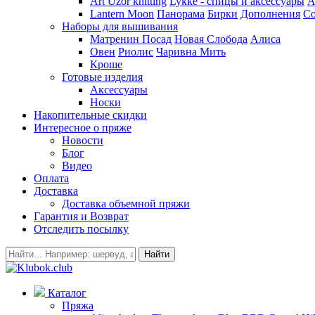
Art Uzor knitting
Lykke - спицы и аксессуары
A
Lantern Moon
Панорама
Бирки
Дополнения
Co
Наборы для вышивания
Матренин Посад
Новая Слобода
Алиса
Овен
Риолис
Чаривна Мить
Кроше
Готовые изделия
Аксессуары
Носки
Накопительные скидки
Интересное о пряже
Новости
Блог
Видео
Оплата
Доставка
Доставка объемной пряжи
Гарантия и Возврат
Отследить посылку
Найти
Каталог
Пряжа