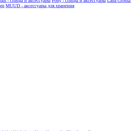
ddi - спицы и аксессуары
Pony - спицы и аксессуары
Lana Grossa
rn
MUUD - аксессуары для хранения