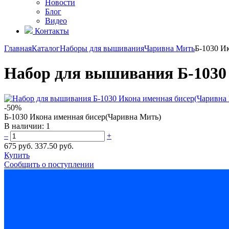
Новости
Блог
Видео
Контакты
Главная
Каталог
Наборы для вышивания
Чаривна Мить
Б-1030 И
Набор для вышивания Б-1030
-50%
Б-1030 Икона именная бисер(Чаривна Мить)
В наличии:
1
–
+
675 руб.
337.50 руб.
Купить
Сообщить о поступлении