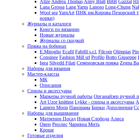
Alize
Andrea Thomas
Anny Blatt
BBB
Gazzal
H
Lana Grossa
Lang Yarns
Lanoso
Long-Chung
Na
Wool sea
YarnArt
ПНК им.Кирова
Пехорский т
норки)
Журналы и каталоги
Книги по вязанию
Новые журналы
Журналы со скидкой
Пряжа на бобинах
E.Miroglio
Ecafil
Fabifil s.r.l.
Filcom
Olimpias
Pin
Consinee
Fashion Mill srl
Profilo
Botto Giuseppe
Igea
Silvedd Filati
Семеновская пряжа
Zegna Ba
Наборы для вязания
Мастер-классы
МК
Описания
Спицы и аксессуары
Маркеры ручной работы
Органайзер ручной 
Art Uzor knitting
Lykke - спицы и аксессуары
A
Lantern Moon
Панорама
Бирки
Дополнения
Co
Наборы для вышивания
Матренин Посад
Новая Слобода
Алиса
Овен
Риолис
Чаривна Мить
Кроше
Готовые изделия