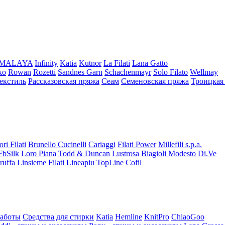
iMALAYA
Infinity
Katia
Kutnor
La Filati
Lana Gatto
ko
Rowan
Rozetti
Sandnes Garn
Schachenmayr
Solo Filato
Wellmay
екстиль
Рассказовская пряжа
Сеам
Семеновская пряжа
Троицкая
ori Filati
Brunello Cucinelli
Cariaggi
Filati Power
Millefili s.p.a.
FbSilk
Loro Piana
Todd & Duncan
Lustrosa
Biagioli Modesto
Di.Ve
ruffa
Linsieme Filati
Lineapiu
TopLine
Cofil
работы
Средства для стирки
Katia
Hemline
KnitPro
ChiaoGoo